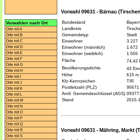
Vorwahl 09631 - Bärnau (Tirschen
Bundesland
Bayer
Vorwahlen nach Ort
Landkreis
Tirsch
Orte mit A
Gemeindetyp
Stadt
Orte mit B
Einwohner
3.227
Orte mit C
Orte mit D
Einwohner (männlich)
1.672
Orte mit E
Einwohner (weiblich)
1.555
Orte mit F
Fläche
74,42
Orte mit G
Bevölkerungsdichte
43 Ein
Orte mit H
Höhe
615 m
Orte mit I
Kfz-Kennzeichen
TIR
Orte mit J
Postleitzahl (PLZ)
95671
Orte mit K
Amtl. Gemeindeschlüssel (AGS)
09377
Orte mit L
Stand
2015-
Orte mit M
Orte mit N
Orte mit O
Orte mit P
Orte mit Q
Vorwahl 09631 - Mähring, Markt (
Orte mit R
Orte mit S