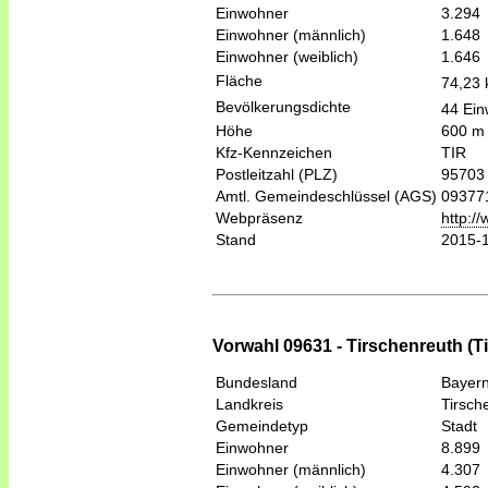
Einwohner
3.294
Einwohner (männlich)
1.648
Einwohner (weiblich)
1.646
Fläche
74,23
Bevölkerungsdichte
44 Ein
Höhe
600 m
Kfz-Kennzeichen
TIR
Postleitzahl (PLZ)
95703
Amtl. Gemeindeschlüssel (AGS)
09377
Webpräsenz
http:/
Stand
2015-
Vorwahl 09631 - Tirschenreuth (T
Bundesland
Bayer
Landkreis
Tirsch
Gemeindetyp
Stadt
Einwohner
8.899
Einwohner (männlich)
4.307