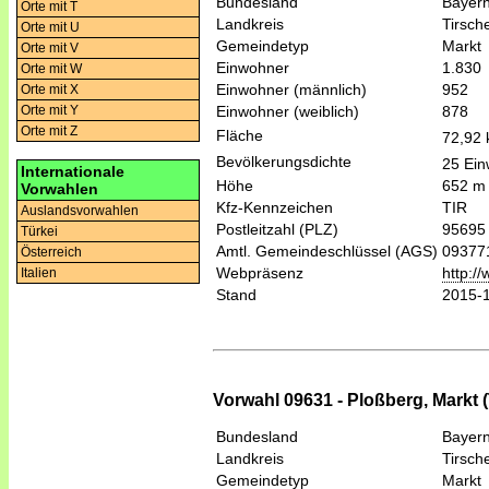
Bundesland
Bayer
Orte mit T
Landkreis
Tirsch
Orte mit U
Gemeindetyp
Markt
Orte mit V
Einwohner
1.830
Orte mit W
Einwohner (männlich)
952
Orte mit X
Einwohner (weiblich)
878
Orte mit Y
Orte mit Z
Fläche
72,92
Bevölkerungsdichte
25 Ein
Internationale
Höhe
652 m
Vorwahlen
Kfz-Kennzeichen
TIR
Auslandsvorwahlen
Postleitzahl (PLZ)
95695
Türkei
Amtl. Gemeindeschlüssel (AGS)
09377
Österreich
Webpräsenz
http:/
Italien
Stand
2015-
Vorwahl 09631 - Ploßberg, Markt 
Bundesland
Bayer
Landkreis
Tirsch
Gemeindetyp
Markt