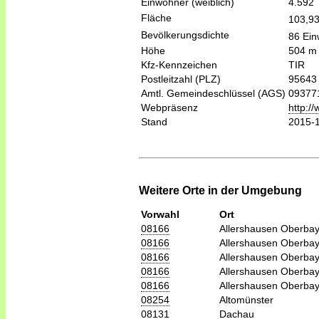
Einwohner (weiblich)
4.592
Fläche
103,9
Bevölkerungsdichte
86 Ein
Höhe
504 m
Kfz-Kennzeichen
TIR
Postleitzahl (PLZ)
95643
Amtl. Gemeindeschlüssel (AGS)
09377
Webpräsenz
http:/
Stand
2015-
Weitere Orte in der Umgebung
Vorwahl
Ort
08166
Allershausen Oberba
08166
Allershausen Oberba
08166
Allershausen Oberba
08166
Allershausen Oberba
08166
Allershausen Oberba
08254
Altomünster
08131
Dachau