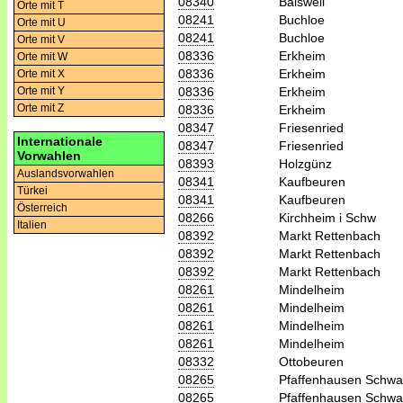
08340
Baisweil
Orte mit T
08241
Buchloe
Orte mit U
08241
Buchloe
Orte mit V
08336
Erkheim
Orte mit W
08336
Erkheim
Orte mit X
08336
Erkheim
Orte mit Y
Orte mit Z
08336
Erkheim
08347
Friesenried
Internationale
08347
Friesenried
Vorwahlen
08393
Holzgünz
Auslandsvorwahlen
08341
Kaufbeuren
Türkei
08341
Kaufbeuren
Österreich
08266
Kirchheim i Schw
Italien
08392
Markt Rettenbach
08392
Markt Rettenbach
08392
Markt Rettenbach
08261
Mindelheim
08261
Mindelheim
08261
Mindelheim
08261
Mindelheim
08332
Ottobeuren
08265
Pfaffenhausen Schw
08265
Pfaffenhausen Schw