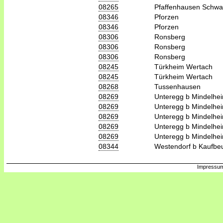
08265
Pfaffenhausen Schw
08346
Pforzen
08346
Pforzen
08306
Ronsberg
08306
Ronsberg
08306
Ronsberg
08245
Türkheim Wertach
08245
Türkheim Wertach
08268
Tussenhausen
08269
Unteregg b Mindelhe
08269
Unteregg b Mindelhe
08269
Unteregg b Mindelhe
08269
Unteregg b Mindelhe
08269
Unteregg b Mindelhe
08344
Westendorf b Kaufbe
Impressum