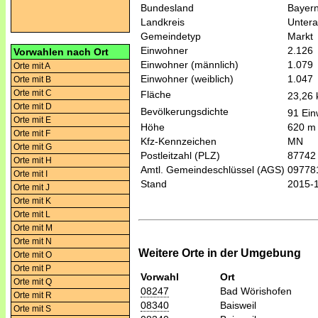
Bundesland
Bayer
Landkreis
Untera
Gemeindetyp
Markt
Einwohner
2.126
Vorwahlen nach Ort
Einwohner (männlich)
1.079
Orte mit A
Einwohner (weiblich)
1.047
Orte mit B
Orte mit C
Fläche
23,26
Orte mit D
Bevölkerungsdichte
91 Ein
Orte mit E
Höhe
620 m
Orte mit F
Kfz-Kennzeichen
MN
Orte mit G
Postleitzahl (PLZ)
87742
Orte mit H
Amtl. Gemeindeschlüssel (AGS)
09778
Orte mit I
Stand
2015-
Orte mit J
Orte mit K
Orte mit L
Orte mit M
Orte mit N
Weitere Orte in der Umgebung
Orte mit O
Orte mit P
Vorwahl
Ort
Orte mit Q
08247
Bad Wörishofen
Orte mit R
08340
Baisweil
Orte mit S