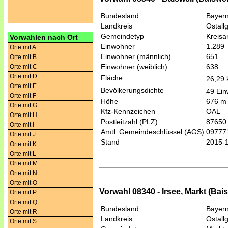
Bundesland
Bayer
Landkreis
Ostall
Gemeindetyp
Kreis
Vorwahlen nach Ort
Einwohner
1.289
Orte mit A
Einwohner (männlich)
651
Orte mit B
Einwohner (weiblich)
638
Orte mit C
Orte mit D
Fläche
26,29
Orte mit E
Bevölkerungsdichte
49 Ein
Orte mit F
Höhe
676 m
Orte mit G
Kfz-Kennzeichen
OAL
Orte mit H
Postleitzahl (PLZ)
87650
Orte mit I
Amtl. Gemeindeschlüssel (AGS)
09777
Orte mit J
Stand
2015-
Orte mit K
Orte mit L
Orte mit M
Orte mit N
Orte mit O
Vorwahl 08340 - Irsee, Markt (Bais
Orte mit P
Orte mit Q
Bundesland
Bayer
Orte mit R
Landkreis
Ostall
Orte mit S