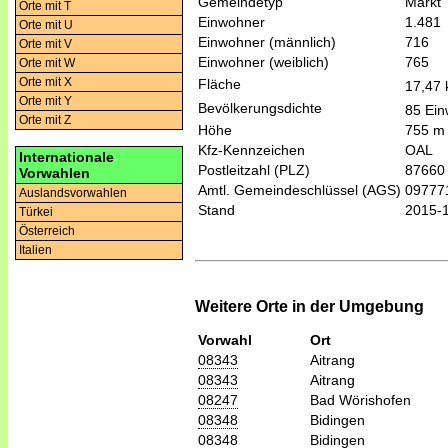
Gemeindetyp
Markt
Orte mit T
Einwohner
1.481
Orte mit U
Einwohner (männlich)
716
Orte mit V
Einwohner (weiblich)
765
Orte mit W
Orte mit X
Fläche
17,47
Orte mit Y
Bevölkerungsdichte
85 Ein
Orte mit Z
Höhe
755 m
Kfz-Kennzeichen
OAL
Internationale
Postleitzahl (PLZ)
87660
Vorwahlen
Amtl. Gemeindeschlüssel (AGS)
09777
Auslandsvorwahlen
Stand
2015-
Türkei
Österreich
Italien
Weitere Orte in der Umgebung
Vorwahl
Ort
08343
Aitrang
08343
Aitrang
08247
Bad Wörishofen
08348
Bidingen
08348
Bidingen