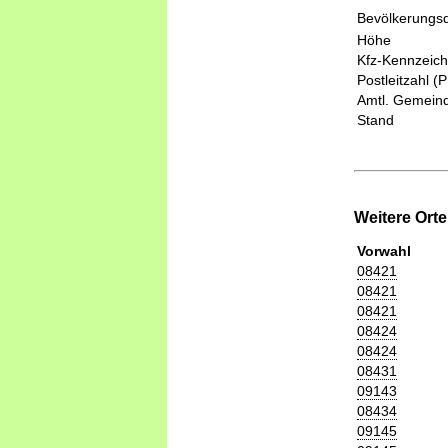
Bevölkerungsd
Höhe
Kfz-Kennzeic
Postleitzahl (
Amtl. Gemeind
Stand
Weitere Ort
Vorwahl
08421
08421
08421
08424
08424
08431
09143
08434
09145