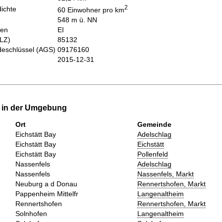
2
ichte
60 Einwohner pro km
548 m ü. NN
hen
EI
PLZ)
85132
eschlüssel (AGS)
09176160
2015-12-31
e in der Umgebung
Ort
Gemeinde
Eichstätt Bay
Adelschlag
Eichstätt Bay
Eichstätt
Eichstätt Bay
Pollenfeld
Nassenfels
Adelschlag
Nassenfels
Nassenfels, Markt
Neuburg a d Donau
Rennertshofen, Markt
Pappenheim Mittelfr
Langenaltheim
Rennertshofen
Rennertshofen, Markt
Solnhofen
Langenaltheim