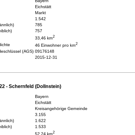
Bayern
Eichstätt
Markt
1.542
nnlich)
785
iblich)
757
2
33,46 km
2
ichte
46 Einwohner pro km
eschlüssel (AGS)
09176148
2015-12-31
2 - Schernfeld (Dollnstein)
Bayern
Eichstätt
Kreisangehörige Gemeinde
3.155
nnlich)
1.622
iblich)
1.533
2
52,24 km