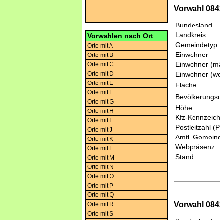
Vorwahl 0842
Bundesland
Landkreis
Vorwahlen nach Ort
Gemeindetyp
Orte mit A
Einwohner
Orte mit B
Einwohner (mä
Orte mit C
Orte mit D
Einwohner (we
Orte mit E
Fläche
Orte mit F
Bevölkerungsd
Orte mit G
Höhe
Orte mit H
Kfz-Kennzeic
Orte mit I
Postleitzahl (
Orte mit J
Amtl. Gemeind
Orte mit K
Webpräsenz
Orte mit L
Stand
Orte mit M
Orte mit N
Orte mit O
Orte mit P
Orte mit Q
Vorwahl 0842
Orte mit R
Orte mit S