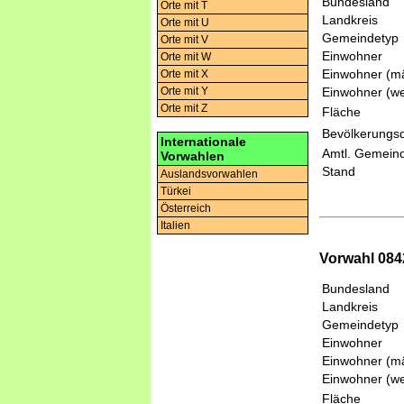
Bundesland
Orte mit T
Landkreis
Orte mit U
Gemeindetyp
Orte mit V
Einwohner
Orte mit W
Einwohner (mä
Orte mit X
Einwohner (we
Orte mit Y
Orte mit Z
Fläche
Bevölkerungsd
Internationale
Amtl. Gemeind
Vorwahlen
Stand
Auslandsvorwahlen
Türkei
Österreich
Italien
Vorwahl 0842
Bundesland
Landkreis
Gemeindetyp
Einwohner
Einwohner (mä
Einwohner (we
Fläche