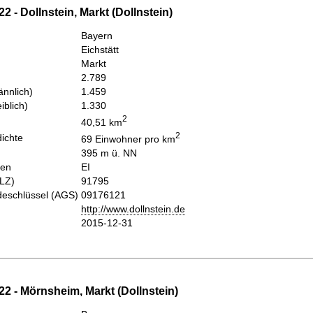
2 - Dollnstein, Markt (Dollnstein)
Bayern
Eichstätt
Markt
2.789
nnlich)
1.459
iblich)
1.330
2
40,51 km
2
ichte
69 Einwohner pro km
395 m ü. NN
hen
EI
PLZ)
91795
eschlüssel (AGS)
09176121
http://www.dollnstein.de
2015-12-31
2 - Mörnsheim, Markt (Dollnstein)