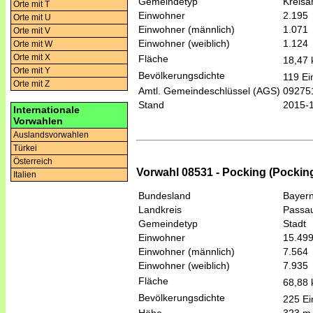
Gemeindetyp
Kreis
Orte mit T
Einwohner
2.195
Orte mit U
Einwohner (männlich)
1.071
Orte mit V
Einwohner (weiblich)
1.124
Orte mit W
Orte mit X
Fläche
18,47
Orte mit Y
Bevölkerungsdichte
119 Ei
Orte mit Z
Amtl. Gemeindeschlüssel (AGS)
09275
Stand
2015-
Internationale
Vorwahlen
Auslandsvorwahlen
Türkei
Österreich
Vorwahl 08531 - Pocking (Pockin
Italien
Bundesland
Bayer
Landkreis
Passa
Gemeindetyp
Stadt
Einwohner
15.49
Einwohner (männlich)
7.564
Einwohner (weiblich)
7.935
Fläche
68,88
Bevölkerungsdichte
225 Ei