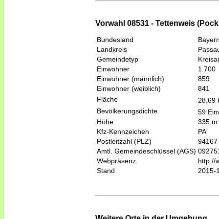
Vorwahl 08531 - Tettenweis (Pock
Bundesland
Bayer
Landkreis
Passa
Gemeindetyp
Kreis
Einwohner
1.700
Einwohner (männlich)
859
Einwohner (weiblich)
841
Fläche
28,69
Bevölkerungsdichte
59 Ein
Höhe
335 m
Kfz-Kennzeichen
PA
Postleitzahl (PLZ)
94167
Amtl. Gemeindeschlüssel (AGS)
09275
Webpräsenz
http:/
Stand
2015-
Weitere Orte in der Umgebung