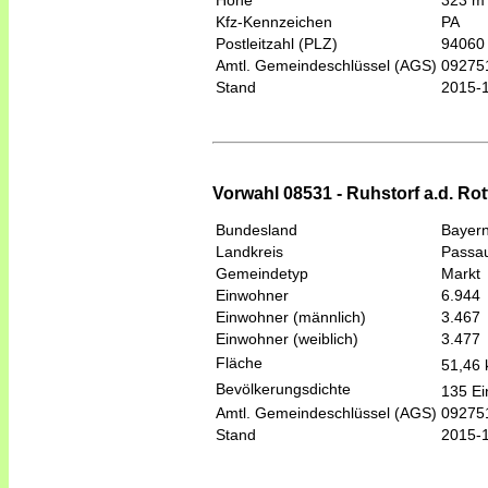
Höhe
323 m
Kfz-Kennzeichen
PA
Postleitzahl (PLZ)
94060
Amtl. Gemeindeschlüssel (AGS)
09275
Stand
2015-
Vorwahl 08531 - Ruhstorf a.d. Rot
Bundesland
Bayer
Landkreis
Passa
Gemeindetyp
Markt
Einwohner
6.944
Einwohner (männlich)
3.467
Einwohner (weiblich)
3.477
Fläche
51,46
Bevölkerungsdichte
135 Ei
Amtl. Gemeindeschlüssel (AGS)
09275
Stand
2015-