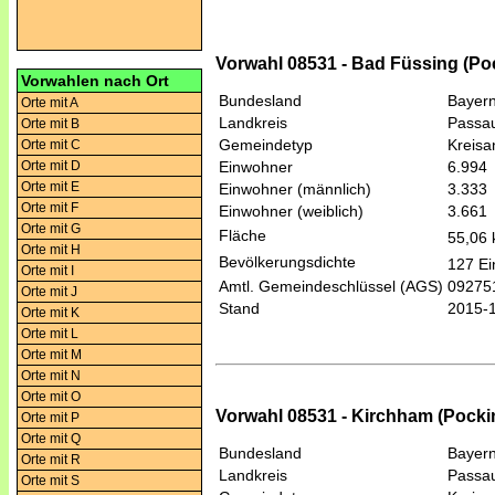
Vorwahl 08531 - Bad Füssing (Po
Vorwahlen nach Ort
Bundesland
Bayer
Orte mit A
Landkreis
Passa
Orte mit B
Gemeindetyp
Kreis
Orte mit C
Orte mit D
Einwohner
6.994
Orte mit E
Einwohner (männlich)
3.333
Orte mit F
Einwohner (weiblich)
3.661
Orte mit G
Fläche
55,06
Orte mit H
Bevölkerungsdichte
127 Ei
Orte mit I
Amtl. Gemeindeschlüssel (AGS)
09275
Orte mit J
Stand
2015-
Orte mit K
Orte mit L
Orte mit M
Orte mit N
Orte mit O
Vorwahl 08531 - Kirchham (Pocki
Orte mit P
Orte mit Q
Bundesland
Bayer
Orte mit R
Landkreis
Passa
Orte mit S