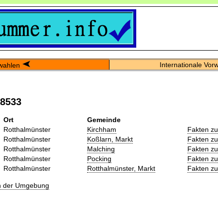
Internationale Vor
wahlen
08533
Ort
Gemeinde
Rotthalmünster
Kirchham
Fakten z
Rotthalmünster
Koßlarn, Markt
Fakten z
Rotthalmünster
Malching
Fakten z
Rotthalmünster
Pocking
Fakten z
Rotthalmünster
Rotthalmünster, Markt
Fakten z
in der Umgebung