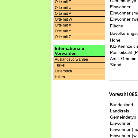
Gemeindetyp
Orte mit T
Einwohner
Orte mit U
Einwohner (mä
Orte mit V
Einwohner (we
Orte mit W
Orte mit X
Fläche
Orte mit Y
Bevölkerungsd
Orte mit Z
Höhe
Kfz-Kennzeic
Internationale
Postleitzahl (
Vorwahlen
Amtl. Gemeind
Auslandsvorwahlen
Stand
Türkei
Österreich
Italien
Vorwahl 085
Bundesland
Landkreis
Gemeindetyp
Einwohner
Einwohner (mä
Einwohner (we