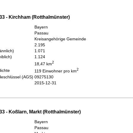
33 - Kirchham (Rotthalmünster)
Bayern
Passau
Kreisangehörige Gemeinde
2.195
nnlich)
1.071
iblich)
1.124
2
18,47 km
2
ichte
119 Einwohner pro km
eschlüssel (AGS)
09275130
2015-12-31
3 - Koßlarn, Markt (Rotthalmünster)
Bayern
Passau