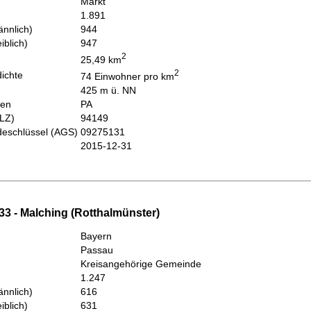
Markt
1.891
nnlich)
944
iblich)
947
2
25,49 km
2
ichte
74 Einwohner pro km
425 m ü. NN
hen
PA
PLZ)
94149
eschlüssel (AGS)
09275131
2015-12-31
33 - Malching (Rotthalmünster)
Bayern
Passau
Kreisangehörige Gemeinde
1.247
nnlich)
616
iblich)
631