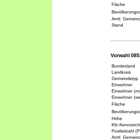
Fläche
Bevölkerungsd
Amtl. Gemeind
Stand
Vorwahl 085
Bundesland
Landkreis
Gemeindetyp
Einwohner
Einwohner (mä
Einwohner (we
Fläche
Bevölkerungsd
Höhe
Kfz-Kennzeic
Postleitzahl (
Amtl. Gemeind