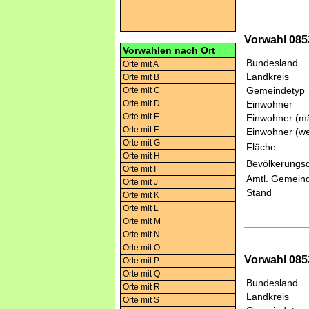
Vorwahl 085
Vorwahlen nach Ort
Bundesland
Orte mit A
Landkreis
Orte mit B
Gemeindetyp
Orte mit C
Orte mit D
Einwohner
Orte mit E
Einwohner (mä
Orte mit F
Einwohner (we
Orte mit G
Fläche
Orte mit H
Bevölkerungsd
Orte mit I
Amtl. Gemeind
Orte mit J
Stand
Orte mit K
Orte mit L
Orte mit M
Orte mit N
Orte mit O
Vorwahl 0853
Orte mit P
Orte mit Q
Bundesland
Orte mit R
Landkreis
Orte mit S