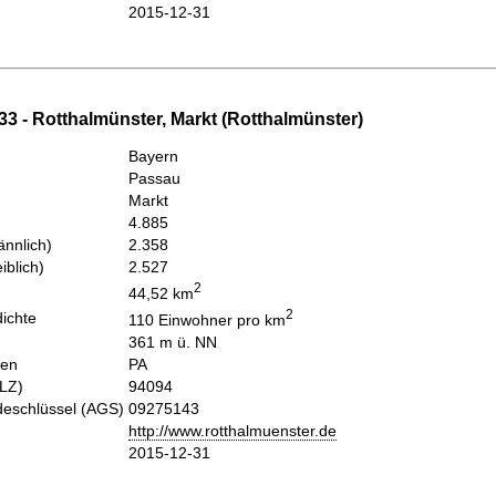
2015-12-31
3 - Rotthalmünster, Markt (Rotthalmünster)
Bayern
Passau
Markt
4.885
nnlich)
2.358
iblich)
2.527
2
44,52 km
2
ichte
110 Einwohner pro km
361 m ü. NN
hen
PA
PLZ)
94094
eschlüssel (AGS)
09275143
http://www.rotthalmuenster.de
2015-12-31