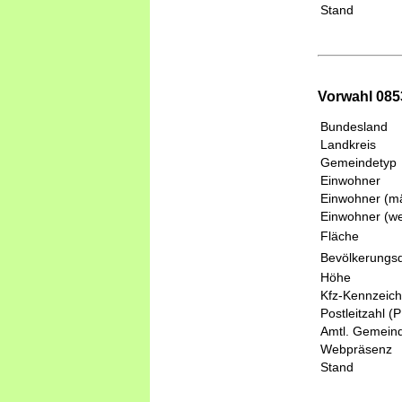
Stand
Vorwahl 0853
Bundesland
Landkreis
Gemeindetyp
Einwohner
Einwohner (mä
Einwohner (we
Fläche
Bevölkerungsd
Höhe
Kfz-Kennzeic
Postleitzahl (
Amtl. Gemeind
Webpräsenz
Stand