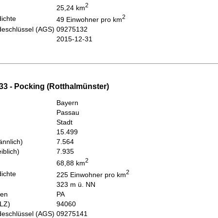
2
25,24 km
2
ichte
49 Einwohner pro km
eschlüssel (AGS)
09275132
2015-12-31
33 - Pocking (Rotthalmünster)
Bayern
Passau
Stadt
15.499
nnlich)
7.564
iblich)
7.935
2
68,88 km
2
ichte
225 Einwohner pro km
323 m ü. NN
hen
PA
PLZ)
94060
eschlüssel (AGS)
09275141