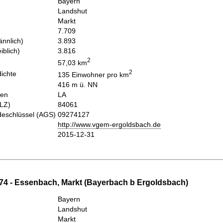
Bayern
Landshut
Markt
7.709
nnlich)
3.893
iblich)
3.816
2
57,03 km
2
ichte
135 Einwohner pro km
416 m ü. NN
hen
LA
PLZ)
84061
eschlüssel (AGS)
09274127
http://www.vgem-ergoldsbach.de
2015-12-31
74 - Essenbach, Markt (Bayerbach b Ergoldsbach)
Bayern
Landshut
Markt