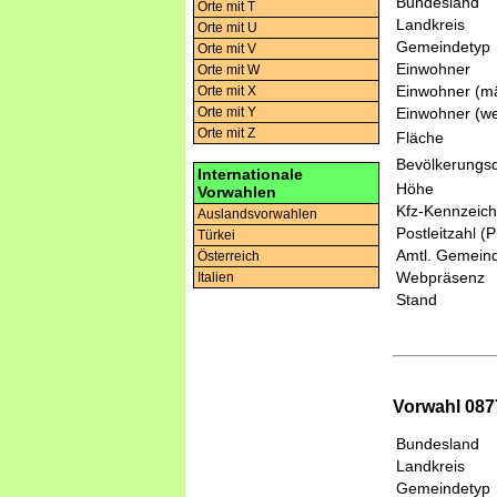
Bundesland
Orte mit T
Landkreis
Orte mit U
Gemeindetyp
Orte mit V
Einwohner
Orte mit W
Einwohner (mä
Orte mit X
Einwohner (we
Orte mit Y
Orte mit Z
Fläche
Bevölkerungsd
Internationale
Höhe
Vorwahlen
Kfz-Kennzeic
Auslandsvorwahlen
Postleitzahl (
Türkei
Amtl. Gemeind
Österreich
Webpräsenz
Italien
Stand
Vorwahl 087
Bundesland
Landkreis
Gemeindetyp