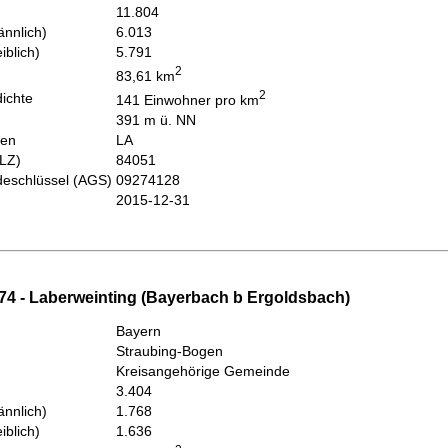
11.804
nnlich)
6.013
iblich)
5.791
2
83,61 km
2
ichte
141 Einwohner pro km
391 m ü. NN
hen
LA
PLZ)
84051
eschlüssel (AGS)
09274128
2015-12-31
74 - Laberweinting (Bayerbach b Ergoldsbach)
Bayern
Straubing-Bogen
Kreisangehörige Gemeinde
3.404
nnlich)
1.768
iblich)
1.636