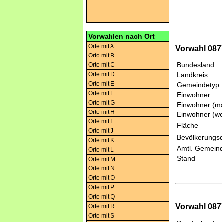
Vorwahlen nach Ort
Orte mit A
Vorwahl 087
Orte mit B
Bundesland
Orte mit C
Orte mit D
Landkreis
Orte mit E
Gemeindetyp
Orte mit F
Einwohner
Orte mit G
Einwohner (mä
Orte mit H
Einwohner (we
Orte mit I
Fläche
Orte mit J
Bevölkerungsd
Orte mit K
Amtl. Gemeind
Orte mit L
Stand
Orte mit M
Orte mit N
Orte mit O
Orte mit P
Orte mit Q
Vorwahl 087
Orte mit R
Orte mit S