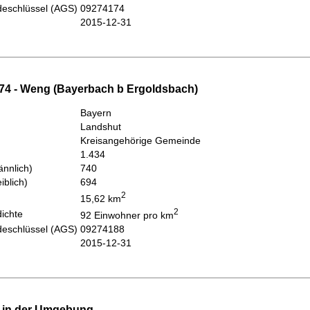
eschlüssel (AGS)
09274174
2015-12-31
74 - Weng (Bayerbach b Ergoldsbach)
Bayern
Landshut
Kreisangehörige Gemeinde
1.434
nnlich)
740
iblich)
694
2
15,62 km
2
ichte
92 Einwohner pro km
eschlüssel (AGS)
09274188
2015-12-31
e in der Umgebung