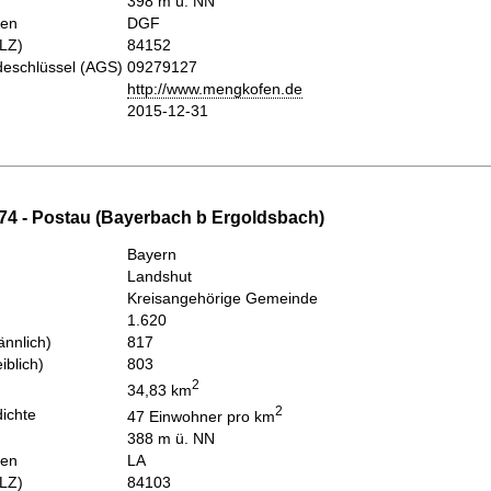
398 m ü. NN
hen
DGF
PLZ)
84152
eschlüssel (AGS)
09279127
http://www.mengkofen.de
2015-12-31
74 - Postau (Bayerbach b Ergoldsbach)
Bayern
Landshut
Kreisangehörige Gemeinde
1.620
nnlich)
817
iblich)
803
2
34,83 km
2
ichte
47 Einwohner pro km
388 m ü. NN
hen
LA
PLZ)
84103