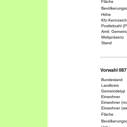
Fläche
Bevölkerungsd
Höhe
Kfz-Kennzeic
Postleitzahl (
Amtl. Gemeind
Webpräsenz
Stand
Vorwahl 087
Bundesland
Landkreis
Gemeindetyp
Einwohner
Einwohner (mä
Einwohner (we
Fläche
Bevölkerungsd