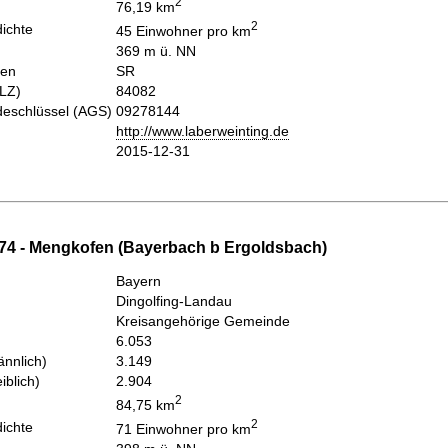
2
76,19 km
2
ichte
45 Einwohner pro km
369 m ü. NN
hen
SR
PLZ)
84082
eschlüssel (AGS)
09278144
http://www.laberweinting.de
2015-12-31
74 - Mengkofen (Bayerbach b Ergoldsbach)
Bayern
Dingolfing-Landau
Kreisangehörige Gemeinde
6.053
nnlich)
3.149
iblich)
2.904
2
84,75 km
2
ichte
71 Einwohner pro km