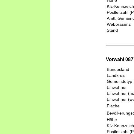
Höhe
Kfz-Kennzeic
Postleitzahl (
Amtl. Gemeind
Webpräsenz
Stand
Vorwahl 087
Bundesland
Landkreis
Gemeindetyp
Einwohner
Einwohner (mä
Einwohner (we
Fläche
Bevölkerungsd
Höhe
Kfz-Kennzeic
Postleitzahl (