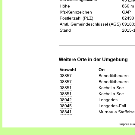
43 Ein
Höhe
866 m
Kfz-Kennzeichen
GAP
Postleitzahl (PLZ)
82499
Amtl. Gemeindeschlüssel (AGS)
09180
Stand
2015-
Weitere Orte in der Umgebung
Vorwahl
Ort
08857
Benediktbeuern
08857
Benediktbeuern
08851
Kochel a See
08851
Kochel a See
08042
Lenggries
08045
Lenggries-Fall
08841
Murnau a Staffels
Impressum