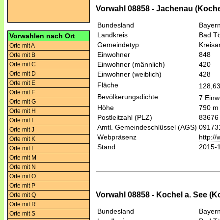
Vorwahl 08858 - Jachenau (Koch
Bundesland
Bayer
Landkreis
Bad Tö
Vorwahlen nach Ort
Gemeindetyp
Kreis
Orte mit A
Einwohner
848
Orte mit B
Einwohner (männlich)
420
Orte mit C
Orte mit D
Einwohner (weiblich)
428
Orte mit E
Fläche
128,6
Orte mit F
Bevölkerungsdichte
7 Einw
Orte mit G
Höhe
790 m
Orte mit H
Postleitzahl (PLZ)
83676
Orte mit I
Amtl. Gemeindeschlüssel (AGS)
09173
Orte mit J
Webpräsenz
http:/
Orte mit K
Stand
2015-
Orte mit L
Orte mit M
Orte mit N
Orte mit O
Orte mit P
Vorwahl 08858 - Kochel a. See (
Orte mit Q
Orte mit R
Bundesland
Bayer
Orte mit S