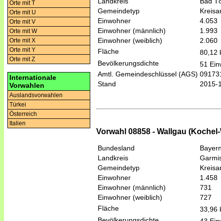
Landkreis
Bad Tö
Orte mit T
Gemeindetyp
Kreis
Orte mit U
Einwohner
4.053
Orte mit V
Einwohner (männlich)
1.993
Orte mit W
Einwohner (weiblich)
2.060
Orte mit X
Orte mit Y
Fläche
80,12
Orte mit Z
Bevölkerungsdichte
51 Ein
Amtl. Gemeindeschlüssel (AGS)
09173
Internationale
Stand
2015-
Vorwahlen
Auslandsvorwahlen
Türkei
Österreich
Italien
Vorwahl 08858 - Wallgau (Kochel
Bundesland
Bayer
Landkreis
Garmis
Gemeindetyp
Kreis
Einwohner
1.458
Einwohner (männlich)
731
Einwohner (weiblich)
727
Fläche
33,96
Bevölkerungsdichte