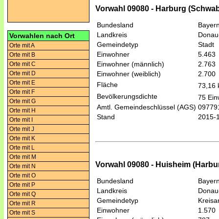
Vorwahl 09080 - Harburg (Schwa
Bundesland
Bayer
Landkreis
Donau
Vorwahlen nach Ort
Gemeindetyp
Stadt
Orte mit A
Einwohner
5.463
Orte mit B
Einwohner (männlich)
2.763
Orte mit C
Orte mit D
Einwohner (weiblich)
2.700
Orte mit E
Fläche
73,16
Orte mit F
Bevölkerungsdichte
75 Ein
Orte mit G
Amtl. Gemeindeschlüssel (AGS)
09779
Orte mit H
Stand
2015-
Orte mit I
Orte mit J
Orte mit K
Orte mit L
Orte mit M
Vorwahl 09080 - Huisheim (Harb
Orte mit N
Orte mit O
Bundesland
Bayer
Orte mit P
Landkreis
Donau
Orte mit Q
Gemeindetyp
Kreis
Orte mit R
Einwohner
1.570
Orte mit S