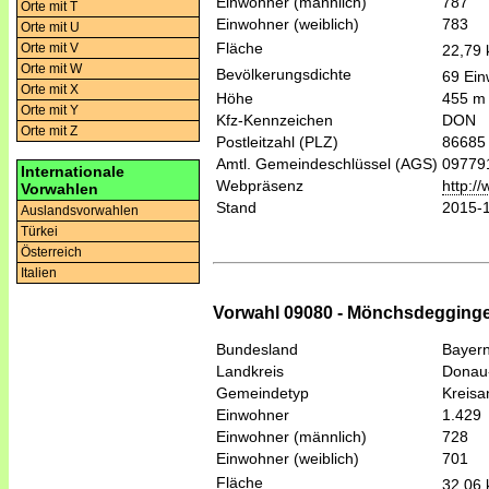
Einwohner (männlich)
787
Orte mit T
Einwohner (weiblich)
783
Orte mit U
Fläche
Orte mit V
22,79
Orte mit W
Bevölkerungsdichte
69 Ein
Orte mit X
Höhe
455 m
Orte mit Y
Kfz-Kennzeichen
DON
Orte mit Z
Postleitzahl (PLZ)
86685
Amtl. Gemeindeschlüssel (AGS)
09779
Internationale
Webpräsenz
http:/
Vorwahlen
Stand
2015-
Auslandsvorwahlen
Türkei
Österreich
Italien
Vorwahl 09080 - Mönchsdegging
Bundesland
Bayer
Landkreis
Donau
Gemeindetyp
Kreis
Einwohner
1.429
Einwohner (männlich)
728
Einwohner (weiblich)
701
Fläche
32,06