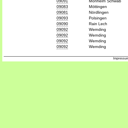
09091
Monheim Schwab
09083
Möttingen
09081
Nördlingen
09093
Polsingen
09090
Rain Lech
09092
Wemding
09092
Wemding
09092
Wemding
09092
Wemding
Impressum