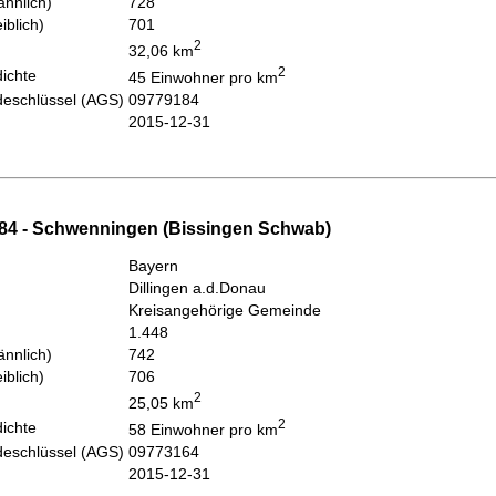
nnlich)
728
iblich)
701
2
32,06 km
2
ichte
45 Einwohner pro km
eschlüssel (AGS)
09779184
2015-12-31
84 - Schwenningen (Bissingen Schwab)
Bayern
Dillingen a.d.Donau
Kreisangehörige Gemeinde
1.448
nnlich)
742
iblich)
706
2
25,05 km
2
ichte
58 Einwohner pro km
eschlüssel (AGS)
09773164
2015-12-31