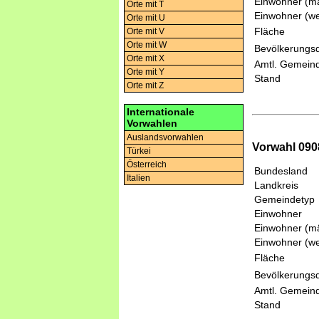
Einwohner (mä
Orte mit T
Einwohner (we
Orte mit U
Fläche
Orte mit V
Orte mit W
Bevölkerungsd
Orte mit X
Amtl. Gemeind
Orte mit Y
Stand
Orte mit Z
Internationale
Vorwahlen
Auslandsvorwahlen
Vorwahl 090
Türkei
Österreich
Bundesland
Italien
Landkreis
Gemeindetyp
Einwohner
Einwohner (mä
Einwohner (we
Fläche
Bevölkerungsd
Amtl. Gemeind
Stand