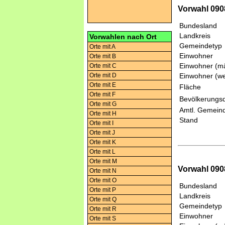
Vorwahl 090
Bundesland
Landkreis
Vorwahlen nach Ort
Gemeindetyp
Orte mit A
Einwohner
Orte mit B
Einwohner (mä
Orte mit C
Orte mit D
Einwohner (we
Orte mit E
Fläche
Orte mit F
Bevölkerungsd
Orte mit G
Amtl. Gemeind
Orte mit H
Stand
Orte mit I
Orte mit J
Orte mit K
Orte mit L
Orte mit M
Vorwahl 090
Orte mit N
Orte mit O
Bundesland
Orte mit P
Landkreis
Orte mit Q
Gemeindetyp
Orte mit R
Einwohner
Orte mit S