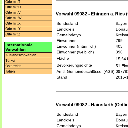
Orte mit T
Orte mit U
Orte mit V
Vorwahl 09082 - Ehingen a. Ries (
Orte mit W
Bundesland
Bayer
Orte mit X
Landkreis
Donau
Orte mit Y
Orte mit Z
Gemeindetyp
Kreis
Einwohner
799
Internationale
Einwohner (männlich)
403
Vorwahlen
Einwohner (weiblich)
396
Auslandsvorwahlen
Fläche
15,64
Türkei
Bevölkerungsdichte
51 Ein
Österreich
Amtl. Gemeindeschlüssel (AGS)
09779
Italien
Stand
2015-
Vorwahl 09082 - Hainsfarth (Oetti
Bundesland
Bayer
Landkreis
Donau
Gemeindetyp
Kreis