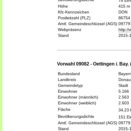
78 Ein
Höhe
415 m
Kfz-Kennzeichen
DON
Postleitzahl (PLZ)
86754
Amtl. Gemeindeschlüssel (AGS)
09779
Webpräsenz
http:/
Stand
2015-
Vorwahl 09082 - Oettingen i. Bay. 
Bundesland
Bayer
Landkreis
Donau
Gemeindetyp
Stadt
Einwohner
5.166
Einwohner (männlich)
2.563
Einwohner (weiblich)
2.603
Fläche
34,23
Bevölkerungsdichte
151 Ei
Amtl. Gemeindeschlüssel (AGS)
09779
Stand
2015-