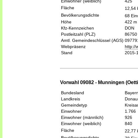
Einwohner (weiblich)
425
Fläche
12,54
Bevölkerungsdichte
68 Ein
Höhe
422 m
Kfz-Kennzeichen
DON
Postleitzahl (PLZ)
86750
Amtl. Gemeindeschlüssel (AGS)
09779
Webpräsenz
http:/
Stand
2015-
Vorwahl 09082 - Munningen (Oetti
Bundesland
Bayer
Landkreis
Donau
Gemeindetyp
Kreis
Einwohner
1.766
Einwohner (männlich)
926
Einwohner (weiblich)
840
Fläche
22,77
Bevölkerungsdichte