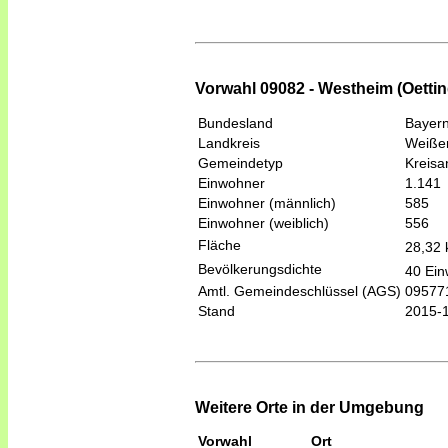
Vorwahl 09082 - Westheim (Oettin
Bundesland
Bayer
Landkreis
Weiße
Gemeindetyp
Kreis
Einwohner
1.141
Einwohner (männlich)
585
Einwohner (weiblich)
556
Fläche
28,32
Bevölkerungsdichte
40 Ein
Amtl. Gemeindeschlüssel (AGS)
09577
Stand
2015-
Weitere Orte in der Umgebung
Vorwahl
Ort