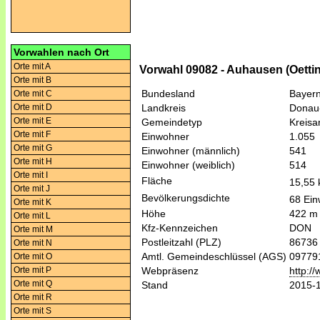
Vorwahlen nach Ort
Orte mit A
Vorwahl 09082 - Auhausen (Oettin
Orte mit B
Bundesland
Bayer
Orte mit C
Orte mit D
Landkreis
Donau
Orte mit E
Gemeindetyp
Kreis
Orte mit F
Einwohner
1.055
Orte mit G
Einwohner (männlich)
541
Orte mit H
Einwohner (weiblich)
514
Orte mit I
Fläche
15,55
Orte mit J
Bevölkerungsdichte
68 Ein
Orte mit K
Höhe
422 m
Orte mit L
Kfz-Kennzeichen
DON
Orte mit M
Postleitzahl (PLZ)
86736
Orte mit N
Amtl. Gemeindeschlüssel (AGS)
09779
Orte mit O
Orte mit P
Webpräsenz
http:/
Orte mit Q
Stand
2015-
Orte mit R
Orte mit S