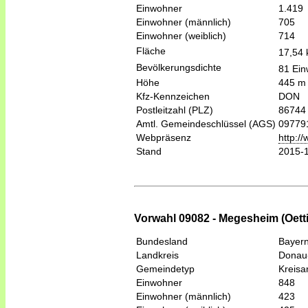
Einwohner
1.419
Einwohner (männlich)
705
Einwohner (weiblich)
714
Fläche
17,54
Bevölkerungsdichte
81 Ein
Höhe
445 m
Kfz-Kennzeichen
DON
Postleitzahl (PLZ)
86744
Amtl. Gemeindeschlüssel (AGS)
09779
Webpräsenz
http:/
Stand
2015-
Vorwahl 09082 - Megesheim (Oett
Bundesland
Bayer
Landkreis
Donau
Gemeindetyp
Kreis
Einwohner
848
Einwohner (männlich)
423