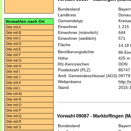
Bundesland
Bayer
Landkreis
Donau
Gemeindetyp
Kreis
Vorwahlen nach Ort
Einwohner
1.215
Orte mit A
Einwohner (männlich)
644
Orte mit B
Einwohner (weiblich)
571
Orte mit C
Orte mit D
Fläche
14,18
Orte mit E
Bevölkerungsdichte
86 Ein
Orte mit F
Höhe
425 m
Orte mit G
Kfz-Kennzeichen
DON
Orte mit H
Postleitzahl (PLZ)
86747
Orte mit I
Amtl. Gemeindeschlüssel (AGS)
09779
Orte mit J
Webpräsenz
http:/
Orte mit K
Stand
2015-
Orte mit L
Orte mit M
Orte mit N
Orte mit O
Orte mit P
Vorwahl 09087 - Marktoffingen (M
Orte mit Q
Orte mit R
Bundesland
Bayer
Orte mit S