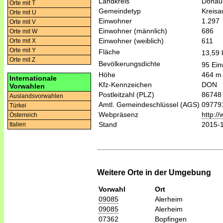
Landkreis
Donau
Orte mit T
Gemeindetyp
Kreis
Orte mit U
Einwohner
1.297
Orte mit V
Einwohner (männlich)
686
Orte mit W
Einwohner (weiblich)
611
Orte mit X
Orte mit Y
Fläche
13,59
Orte mit Z
Bevölkerungsdichte
95 Ein
Höhe
464 m
Internationale
Kfz-Kennzeichen
DON
Vorwahlen
Postleitzahl (PLZ)
86748
Auslandsvorwahlen
Amtl. Gemeindeschlüssel (AGS)
09779
Türkei
Webpräsenz
http:/
Österreich
Stand
2015-
Italien
Weitere Orte in der Umgebung
Vorwahl
Ort
09085
Alerheim
09085
Alerheim
07362
Bopfingen