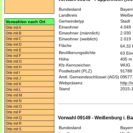
Bundesland
Bayer
Landkreis
Weiße
Gemeindetyp
Stadt
Vorwahlen nach Ort
Einwohner
4.049
Orte mit A
Einwohner (männlich)
2.030
Orte mit B
Einwohner (weiblich)
2.019
Orte mit C
Orte mit D
Fläche
64,32
Orte mit E
Bevölkerungsdichte
63 Ein
Orte mit F
Höhe
405 m
Orte mit G
Kfz-Kennzeichen
WUG
Orte mit H
Postleitzahl (PLZ)
91788
Orte mit I
Amtl. Gemeindeschlüssel (AGS)
09577
Orte mit J
Webpräsenz
http:/
Orte mit K
Stand
2015-
Orte mit L
Orte mit M
Orte mit N
Orte mit O
Orte mit P
Vorwahl 09149 - Weißenburg i. B
Orte mit Q
Orte mit R
Bundesland
Bayer
Orte mit S