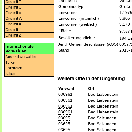
Landkreis
Weiße
Orte mit T
Gemeindetyp
Große 
Orte mit U
Einwohner
17.97
Orte mit V
Einwohner (männlich)
8.806
Orte mit W
Einwohner (weiblich)
9.170
Orte mit X
Orte mit Y
Fläche
97,57
Orte mit Z
Bevölkerungsdichte
184 Ei
Amtl. Gemeindeschlüssel (AGS)
09577
Internationale
Stand
2015-
Vorwahlen
Auslandsvorwahlen
Türkei
Österreich
Italien
Weitere Orte in der Umgebung
Vorwahl
Ort
036961
Bad Liebenstein
036961
Bad Liebenstein
036961
Bad Liebenstein
036961
Bad Liebenstein
03695
Bad Salzungen
03695
Bad Salzungen
03695
Bad Salzungen