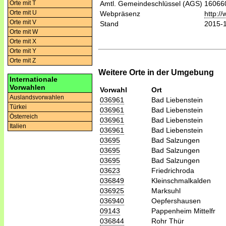
Orte mit T
Amtl. Gemeindeschlüssel (AGS)
16066
Orte mit U
Webpräsenz
http:/
Orte mit V
Stand
2015-
Orte mit W
Orte mit X
Orte mit Y
Orte mit Z
Weitere Orte in der Umgebung
Internationale
Vorwahlen
Vorwahl
Ort
Auslandsvorwahlen
036961
Bad Liebenstein
Türkei
036961
Bad Liebenstein
Österreich
036961
Bad Liebenstein
Italien
036961
Bad Liebenstein
03695
Bad Salzungen
03695
Bad Salzungen
03695
Bad Salzungen
03623
Friedrichroda
036849
Kleinschmalkalden
036925
Marksuhl
036940
Oepfershausen
09143
Pappenheim Mittelfr
036844
Rohr Thür