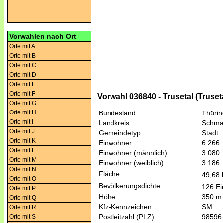
Vorwahlen nach Ort
Orte mit A
Orte mit B
Orte mit C
Orte mit D
Orte mit E
Orte mit F
Vorwahl 036840 - Trusetal (Truset
Orte mit G
Orte mit H
Bundesland
Thüri
Orte mit I
Landkreis
Schma
Orte mit J
Gemeindetyp
Stadt
Orte mit K
Einwohner
6.266
Orte mit L
Einwohner (männlich)
3.080
Orte mit M
Einwohner (weiblich)
3.186
Orte mit N
Fläche
49,68
Orte mit O
Bevölkerungsdichte
126 Ei
Orte mit P
Höhe
350 m
Orte mit Q
Kfz-Kennzeichen
SM
Orte mit R
Postleitzahl (PLZ)
98596
Orte mit S