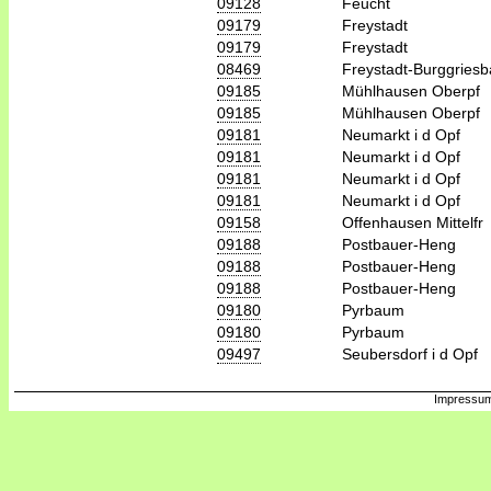
09128
Feucht
09179
Freystadt
09179
Freystadt
08469
Freystadt-Burggries
09185
Mühlhausen Oberpf
09185
Mühlhausen Oberpf
09181
Neumarkt i d Opf
09181
Neumarkt i d Opf
09181
Neumarkt i d Opf
09181
Neumarkt i d Opf
09158
Offenhausen Mittelfr
09188
Postbauer-Heng
09188
Postbauer-Heng
09188
Postbauer-Heng
09180
Pyrbaum
09180
Pyrbaum
09497
Seubersdorf i d Opf
Impressum