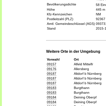
Bevölkerungsdichte
58 Ein
Höhe
445 m
Kfz-Kennzeichen
NM
Postleitzahl (PLZ)
92367
Amtl. Gemeindeschlüssel (AGS)
09373
Stand
2015-
Weitere Orte in der Umgebung
Vorwahl
Ort
09157
Alfeld Mittelfr
09176
Allersberg
09187
Altdorf b Nürnberg
09187
Altdorf b Nürnberg
09187
Altdorf b Nürnberg
09183
Burgthann
09183
Burgthann
09184
Deining Oberpf
09184
Deining Oberpf