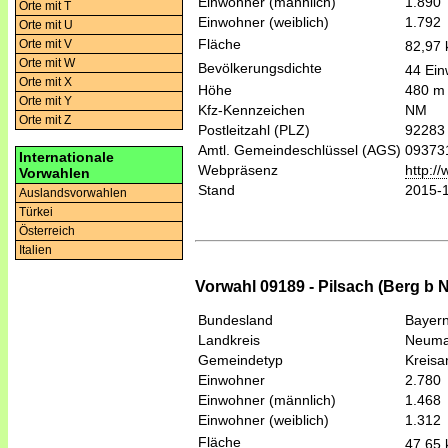
Einwohner (männlich)
1.890
Orte mit T
Einwohner (weiblich)
1.792
Orte mit U
Fläche
Orte mit V
82,97
Orte mit W
Bevölkerungsdichte
44 Ein
Orte mit X
Höhe
480 m
Orte mit Y
Kfz-Kennzeichen
NM
Orte mit Z
Postleitzahl (PLZ)
92283
Amtl. Gemeindeschlüssel (AGS)
09373
Internationale
Webpräsenz
http:/
Vorwahlen
Stand
2015-
Auslandsvorwahlen
Türkei
Österreich
Italien
Vorwahl 09189 - Pilsach (Berg b N
Bundesland
Bayer
Landkreis
Neumar
Gemeindetyp
Kreis
Einwohner
2.780
Einwohner (männlich)
1.468
Einwohner (weiblich)
1.312
Fläche
47,65