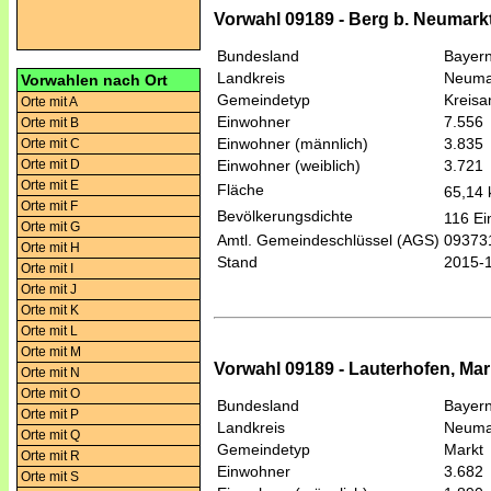
Vorwahl 09189 - Berg b. Neumarkt 
Bundesland
Bayer
Landkreis
Neumar
Vorwahlen nach Ort
Gemeindetyp
Kreis
Orte mit A
Einwohner
7.556
Orte mit B
Einwohner (männlich)
3.835
Orte mit C
Orte mit D
Einwohner (weiblich)
3.721
Orte mit E
Fläche
65,14
Orte mit F
Bevölkerungsdichte
116 Ei
Orte mit G
Amtl. Gemeindeschlüssel (AGS)
09373
Orte mit H
Stand
2015-
Orte mit I
Orte mit J
Orte mit K
Orte mit L
Orte mit M
Vorwahl 09189 - Lauterhofen, Mar
Orte mit N
Orte mit O
Bundesland
Bayer
Orte mit P
Landkreis
Neumar
Orte mit Q
Gemeindetyp
Markt
Orte mit R
Einwohner
3.682
Orte mit S