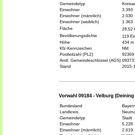
Gemeindetyp
Kreis
Einwohner
3.393
Einwohner (männlich)
2.030
Einwohner (weiblich)
1.363
Fläche
28,52
Bevölkerungsdichte
119 Ei
Höhe
434 m
Kfz-Kennzeichen
NM
Postleitzahl (PLZ)
92369
Amtl. Gemeindeschlüssel (AGS)
09373
Stand
2015-
Vorwahl 09184 - Velburg (Deining
Bundesland
Bayer
Landkreis
Neumar
Gemeindetyp
Stadt
Einwohner
5.228
Einwohner (männlich)
2.619