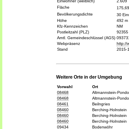
Einwohner (weiblich)
2.609
Fläche
175,6
Bevölkerungsdichte
30 Ein
Höhe
492 m
Kfz-Kennzeichen
NM
Postleitzahl (PLZ)
92355
Amtl. Gemeindeschlüssel (AGS)
09373
Webpräsenz
http:/
Stand
2015-
Weitere Orte in der Umgebung
Vorwahl
Ort
08468
Altmannstein-Pondo
08468
Altmannstein-Pondo
08461
Beilngries
08460
Berching-Holnstein
08460
Berching-Holnstein
08460
Berching-Holnstein
09434
Bodenwöhr