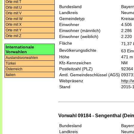
Orte mit T
Bundesland
Bayer
Orte mit U
Landkreis
Neumar
Orte mit V
Gemeindetyp
Kreis
Orte mit W
Einwohner
4.506
Orte mit X
Einwohner (männlich)
2.286
Orte mit Y
Orte mit Z
Einwohner (weiblich)
2.220
Fläche
71,37
Internationale
Bevölkerungsdichte
63 Ein
Vorwahlen
Höhe
471 m
Auslandsvorwahlen
Kfz-Kennzeichen
NM
Türkei
Postleitzahl (PLZ)
92364
Österreich
Amtl. Gemeindeschlüssel (AGS)
09373
Italien
Webpräsenz
http:/
Stand
2015-
Vorwahl 09184 - Sengenthal (Dein
Bundesland
Bayer
Landkreis
Neumar