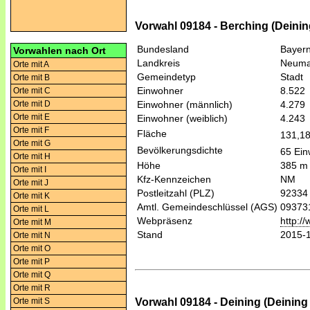
Vorwahl 09184 - Berching (Deinin
Bundesland
Bayer
Vorwahlen nach Ort
Landkreis
Neumar
Orte mit A
Gemeindetyp
Stadt
Orte mit B
Einwohner
8.522
Orte mit C
Orte mit D
Einwohner (männlich)
4.279
Orte mit E
Einwohner (weiblich)
4.243
Orte mit F
Fläche
131,1
Orte mit G
Bevölkerungsdichte
65 Ein
Orte mit H
Höhe
385 m
Orte mit I
Kfz-Kennzeichen
NM
Orte mit J
Postleitzahl (PLZ)
92334
Orte mit K
Amtl. Gemeindeschlüssel (AGS)
09373
Orte mit L
Webpräsenz
http:/
Orte mit M
Stand
2015-
Orte mit N
Orte mit O
Orte mit P
Orte mit Q
Orte mit R
Vorwahl 09184 - Deining (Deining
Orte mit S