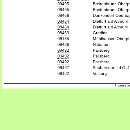
09495
Breitenbrunn Oberp
09495
Breitenbrunn Oberp
08466
Denkendorf Oberba
08464
Dietfurt a d Altmühl
08464
Dietfurt a d Altmühl
08463
Greding
09185
Mühlhausen Oberpf
09436
Nittenau
09492
Parsberg
09492
Parsberg
09492
Parsberg
09497
Seubersdorf i d Opf
09182
Velburg
Impressum