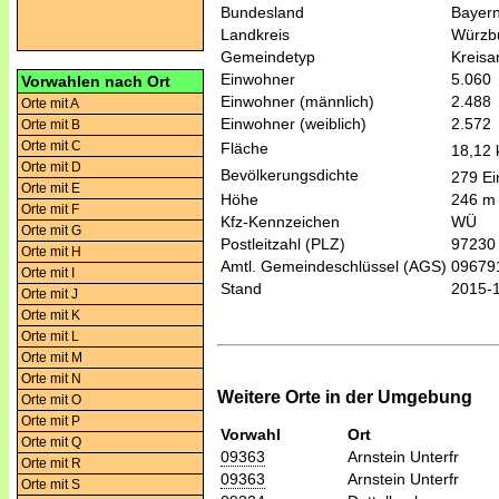
Bundesland
Bayer
Landkreis
Würzb
Gemeindetyp
Kreis
Einwohner
5.060
Vorwahlen nach Ort
Einwohner (männlich)
2.488
Orte mit A
Einwohner (weiblich)
2.572
Orte mit B
Orte mit C
Fläche
18,12
Orte mit D
Bevölkerungsdichte
279 Ei
Orte mit E
Höhe
246 m
Orte mit F
Kfz-Kennzeichen
WÜ
Orte mit G
Postleitzahl (PLZ)
97230
Orte mit H
Amtl. Gemeindeschlüssel (AGS)
09679
Orte mit I
Stand
2015-
Orte mit J
Orte mit K
Orte mit L
Orte mit M
Orte mit N
Weitere Orte in der Umgebung
Orte mit O
Orte mit P
Vorwahl
Ort
Orte mit Q
09363
Arnstein Unterfr
Orte mit R
09363
Arnstein Unterfr
Orte mit S