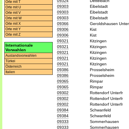
09324
Dettelbach
Orte mit T
09303
Eibelstadt
Orte mit U
09303
Eibelstadt
Orte mit V
09303
Eibelstadt
Orte mit W
09366
Geroldshausen Unter
Orte mit X
09306
Kist
Orte mit Y
Orte mit Z
09306
Kist
09321
Kitzingen
Internationale
09321
Kitzingen
Vorwahlen
09321
Kitzingen
Auslandsvorwahlen
09321
Kitzingen
Türkei
09321
Kitzingen
Österreich
09386
Prosselsheim
Italien
09386
Prosselsheim
09365
Rimpar
09365
Rimpar
09302
Rottendorf Unterfr
09302
Rottendorf Unterfr
09302
Rottendorf Unterfr
09384
Schwanfeld
09384
Schwanfeld
09333
Sommerhausen
09333
Sommerhausen