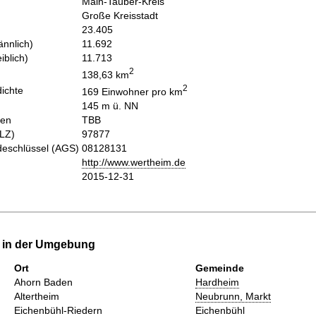
Main-Tauber-Kreis
Große Kreisstadt
23.405
nnlich)
11.692
iblich)
11.713
2
138,63 km
2
ichte
169 Einwohner pro km
145 m ü. NN
hen
TBB
PLZ)
97877
eschlüssel (AGS)
08128131
http://www.wertheim.de
2015-12-31
e in der Umgebung
Ort
Gemeinde
Ahorn Baden
Hardheim
Altertheim
Neubrunn, Markt
Eichenbühl-Riedern
Eichenbühl