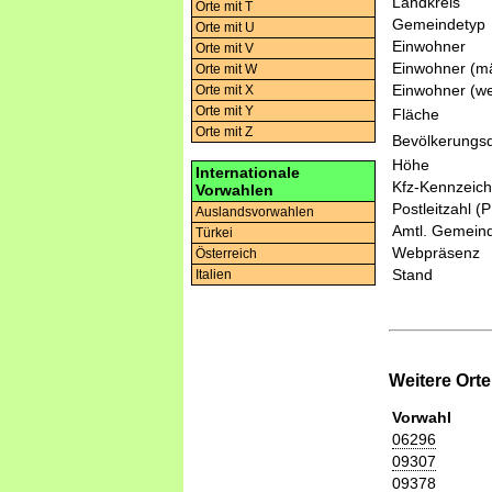
Landkreis
Orte mit T
Gemeindetyp
Orte mit U
Einwohner
Orte mit V
Einwohner (mä
Orte mit W
Einwohner (we
Orte mit X
Orte mit Y
Fläche
Orte mit Z
Bevölkerungsd
Höhe
Internationale
Kfz-Kennzeic
Vorwahlen
Postleitzahl (
Auslandsvorwahlen
Amtl. Gemeind
Türkei
Webpräsenz
Österreich
Stand
Italien
Weitere Ort
Vorwahl
06296
09307
09378