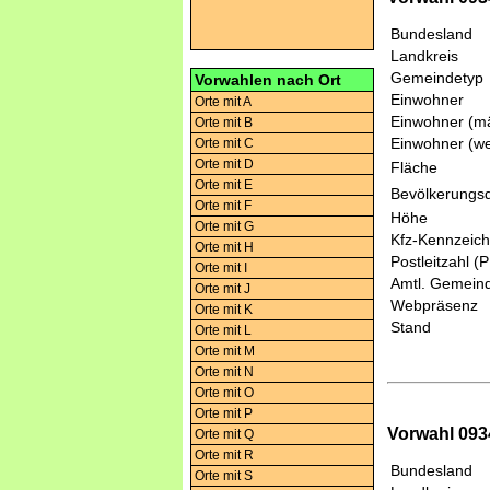
Bundesland
Landkreis
Gemeindetyp
Vorwahlen nach Ort
Einwohner
Orte mit A
Einwohner (mä
Orte mit B
Einwohner (we
Orte mit C
Orte mit D
Fläche
Orte mit E
Bevölkerungsd
Orte mit F
Höhe
Orte mit G
Kfz-Kennzeic
Orte mit H
Postleitzahl (
Orte mit I
Amtl. Gemeind
Orte mit J
Webpräsenz
Orte mit K
Stand
Orte mit L
Orte mit M
Orte mit N
Orte mit O
Orte mit P
Vorwahl 093
Orte mit Q
Orte mit R
Bundesland
Orte mit S