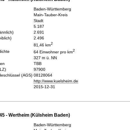
Baden-Württemberg
Main-Tauber-Kreis
Stadt
5.187
nnlich)
2.691
iblich)
2.496
2
81,46 km
2
ichte
64 Einwohner pro km
327 m ü. NN
hen
TBB
PLZ)
97900
eschlüssel (AGS)
08128064
http://www.kuelsheim.de
2015-12-31
45 - Wertheim (Külsheim Baden)
Baden-Württemberg