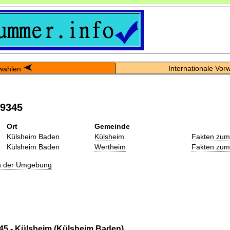
Internationale Vor
wahlen
09345
Ort
Gemeinde
Külsheim Baden
Külsheim
Fakten zum
Külsheim Baden
Wertheim
Fakten zum
in der Umgebung
45 - Külsheim (Külsheim Baden)