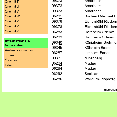
09373
Amorbach
Orte mit T
09373
Amorbach
Orte mit U
09373
Amorbach
Orte mit V
06281
Buchen Odenwald
Orte mit W
09378
Eichenbühl-Rieder
Orte mit X
09378
Eichenbühl-Rieder
Orte mit Y
Orte mit Z
06283
Hardheim Odenw
06283
Hardheim Odenw
Internationale
09340
Königheim-Brehme
Vorwahlen
09345
Külsheim Baden
Auslandsvorwahlen
06287
Limbach Baden
Türkei
09371
Miltenberg
Österreich
06284
Mudau
Italien
06284
Mudau
06292
Seckach
06286
Walldürn-Rippberg
Impressum