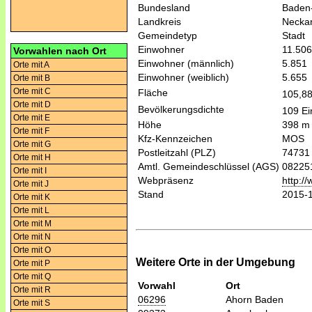
Bundesland
Baden
Landkreis
Necka
Gemeindetyp
Stadt
Einwohner
11.506
Vorwahlen nach Ort
Einwohner (männlich)
5.851
Orte mit A
Einwohner (weiblich)
5.655
Orte mit B
Orte mit C
Fläche
105,8
Orte mit D
Bevölkerungsdichte
109 Ei
Orte mit E
Höhe
398 m
Orte mit F
Kfz-Kennzeichen
MOS
Orte mit G
Postleitzahl (PLZ)
74731
Orte mit H
Amtl. Gemeindeschlüssel (AGS)
08225
Orte mit I
Webpräsenz
http:/
Orte mit J
Stand
2015-
Orte mit K
Orte mit L
Orte mit M
Orte mit N
Orte mit O
Weitere Orte in der Umgebung
Orte mit P
Orte mit Q
Vorwahl
Ort
Orte mit R
06296
Ahorn Baden
Orte mit S