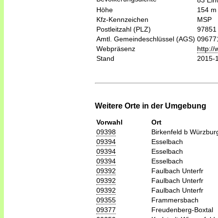
83 Ein
Höhe
154 m
Kfz-Kennzeichen
MSP
Postleitzahl (PLZ)
97851
Amtl. Gemeindeschlüssel (AGS)
09677
Webpräsenz
http:/
Stand
2015-
Weitere Orte in der Umgebung
Vorwahl
Ort
09398
Birkenfeld b Würzbur
09394
Esselbach
09394
Esselbach
09394
Esselbach
09392
Faulbach Unterfr
09392
Faulbach Unterfr
09392
Faulbach Unterfr
09355
Frammersbach
09377
Freudenberg-Boxtal