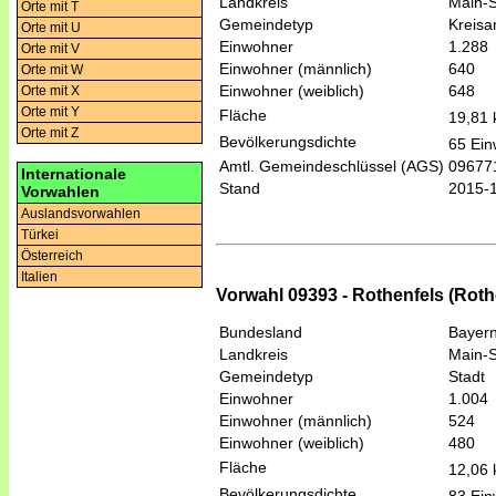
Landkreis
Main-S
Orte mit T
Gemeindetyp
Kreis
Orte mit U
Einwohner
1.288
Orte mit V
Einwohner (männlich)
640
Orte mit W
Einwohner (weiblich)
648
Orte mit X
Orte mit Y
Fläche
19,81
Orte mit Z
Bevölkerungsdichte
65 Ein
Amtl. Gemeindeschlüssel (AGS)
09677
Internationale
Stand
2015-
Vorwahlen
Auslandsvorwahlen
Türkei
Österreich
Italien
Vorwahl 09393 - Rothenfels (Rothe
Bundesland
Bayer
Landkreis
Main-S
Gemeindetyp
Stadt
Einwohner
1.004
Einwohner (männlich)
524
Einwohner (weiblich)
480
Fläche
12,06
Bevölkerungsdichte