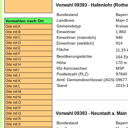
Vorwahl 09393 - Hafenlohr (Rothen
Bundesland
Bayer
Landkreis
Main-S
Vorwahlen nach Ort
Gemeindetyp
Kreis
Orte mit A
Einwohner
1.860
Orte mit B
Einwohner (männlich)
946
Orte mit C
Orte mit D
Einwohner (weiblich)
914
Orte mit E
Fläche
11,33
Orte mit F
Bevölkerungsdichte
164 Ei
Orte mit G
Höhe
170 m
Orte mit H
Kfz-Kennzeichen
MSP
Orte mit I
Postleitzahl (PLZ)
97840
Orte mit J
Amtl. Gemeindeschlüssel (AGS)
09677
Orte mit K
Stand
2015-
Orte mit L
Orte mit M
Orte mit N
Orte mit O
Orte mit P
Vorwahl 09393 - Neustadt a. Main 
Orte mit Q
Orte mit R
Bundesland
Bayer
Orte mit S