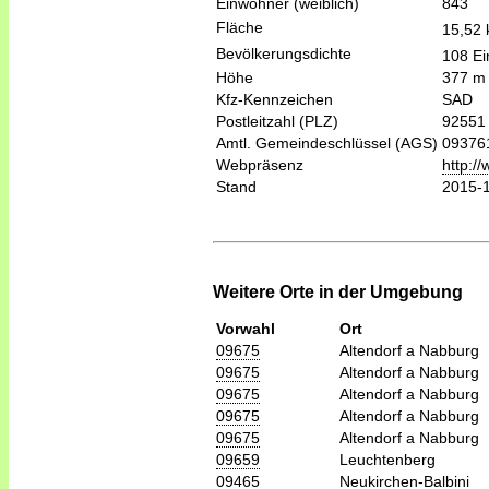
Einwohner (weiblich)
843
Fläche
15,52
Bevölkerungsdichte
108 Ei
Höhe
377 m
Kfz-Kennzeichen
SAD
Postleitzahl (PLZ)
92551
Amtl. Gemeindeschlüssel (AGS)
09376
Webpräsenz
http://
Stand
2015-
Weitere Orte in der Umgebung
Vorwahl
Ort
09675
Altendorf a Nabburg
09675
Altendorf a Nabburg
09675
Altendorf a Nabburg
09675
Altendorf a Nabburg
09675
Altendorf a Nabburg
09659
Leuchtenberg
09465
Neukirchen-Balbini