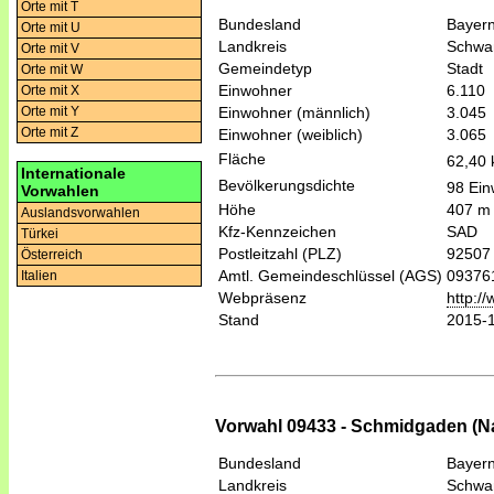
Orte mit T
Bundesland
Bayer
Orte mit U
Landkreis
Schwa
Orte mit V
Gemeindetyp
Stadt
Orte mit W
Einwohner
6.110
Orte mit X
Einwohner (männlich)
3.045
Orte mit Y
Orte mit Z
Einwohner (weiblich)
3.065
Fläche
62,40
Internationale
Bevölkerungsdichte
98 Ein
Vorwahlen
Höhe
407 m
Auslandsvorwahlen
Kfz-Kennzeichen
SAD
Türkei
Postleitzahl (PLZ)
92507
Österreich
Amtl. Gemeindeschlüssel (AGS)
09376
Italien
Webpräsenz
http:/
Stand
2015-
Vorwahl 09433 - Schmidgaden (N
Bundesland
Bayer
Landkreis
Schwa