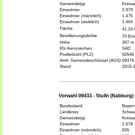
Gemeindetyp
Kreis
Einwohner
2.879
Einwohner (männlich)
1.475
Einwohner (weiblich)
1.404
Fläche
41,24
Bevölkerungsdichte
70 Ein
Höhe
387 m
Kfz-Kennzeichen
SAD
Postleitzahl (PLZ)
92546
Amtl. Gemeindeschlüssel (AGS)
09376
Stand
2015-
Vorwahl 09433 - Stulln (Nabburg)
Bundesland
Bayer
Landkreis
Schwa
Gemeindetyp
Kreis
Einwohner
1.678
Einwohner (männlich)
835