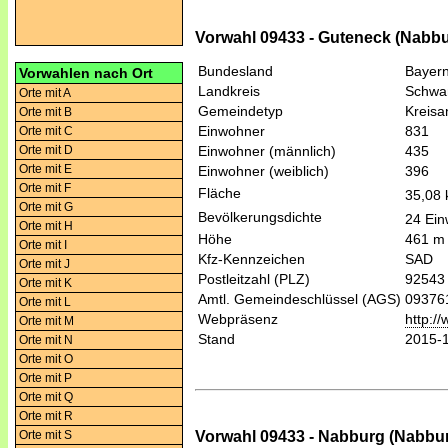
Vorwahl 09433 - Guteneck (Nabbu
Bundesland
Bayer
Vorwahlen nach Ort
Landkreis
Schwa
Orte mit A
Gemeindetyp
Kreis
Orte mit B
Einwohner
831
Orte mit C
Orte mit D
Einwohner (männlich)
435
Orte mit E
Einwohner (weiblich)
396
Orte mit F
Fläche
35,08
Orte mit G
Bevölkerungsdichte
24 Ein
Orte mit H
Höhe
461 m
Orte mit I
Kfz-Kennzeichen
SAD
Orte mit J
Postleitzahl (PLZ)
92543
Orte mit K
Amtl. Gemeindeschlüssel (AGS)
09376
Orte mit L
Webpräsenz
http:/
Orte mit M
Stand
2015-
Orte mit N
Orte mit O
Orte mit P
Orte mit Q
Orte mit R
Vorwahl 09433 - Nabburg (Nabbu
Orte mit S