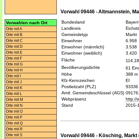
Vorwahl 09446 - Altmannstein, Ma
Bundesland
Bayer
Vorwahlen nach Ort
Landkreis
Eichstä
Orte mit A
Gemeindetyp
Markt
Orte mit B
Einwohner
6.958
Orte mit C
Orte mit D
Einwohner (männlich)
3.538
Orte mit E
Einwohner (weiblich)
3.420
Orte mit F
Fläche
114,1
Orte mit G
Bevölkerungsdichte
61 Ein
Orte mit H
Höhe
388 m
Orte mit I
Kfz-Kennzeichen
EI
Orte mit J
Postleitzahl (PLZ)
93336
Orte mit K
Amtl. Gemeindeschlüssel (AGS)
09176
Orte mit L
Webpräsenz
http:/
Orte mit M
Stand
2015-
Orte mit N
Orte mit O
Orte mit P
Orte mit Q
Orte mit R
Vorwahl 09446 - Kösching, Markt 
Orte mit S