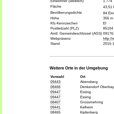
Einwohner (weiblich)
1.774
Fläche
43,51
Bevölkerungsdichte
84 Ein
Höhe
356 m
Kfz-Kennzeichen
EI
Postleitzahl (PLZ)
85104
Amtl. Gemeindeschlüssel (AGS)
09176
Webpräsenz
http:/
Stand
2015-
Weitere Orte in der Umgebung
Vorwahl
Ort
09443
Abensberg
08466
Denkendorf Oberbay
09447
Essing
09447
Essing
08407
Grossmehring
09441
Kelheim
08465
Kipfenberg