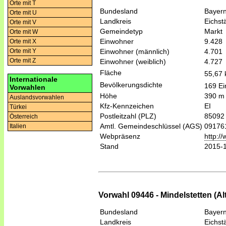
Orte mit T
Bundesland
Bayer
Orte mit U
Landkreis
Eichstä
Orte mit V
Gemeindetyp
Markt
Orte mit W
Einwohner
9.428
Orte mit X
Einwohner (männlich)
4.701
Orte mit Y
Orte mit Z
Einwohner (weiblich)
4.727
Fläche
55,67
Internationale
Bevölkerungsdichte
169 Ei
Vorwahlen
Höhe
390 m
Auslandsvorwahlen
Kfz-Kennzeichen
EI
Türkei
Postleitzahl (PLZ)
85092
Österreich
Amtl. Gemeindeschlüssel (AGS)
09176
Italien
Webpräsenz
http:/
Stand
2015-
Vorwahl 09446 - Mindelstetten (A
Bundesland
Bayer
Landkreis
Eichstä