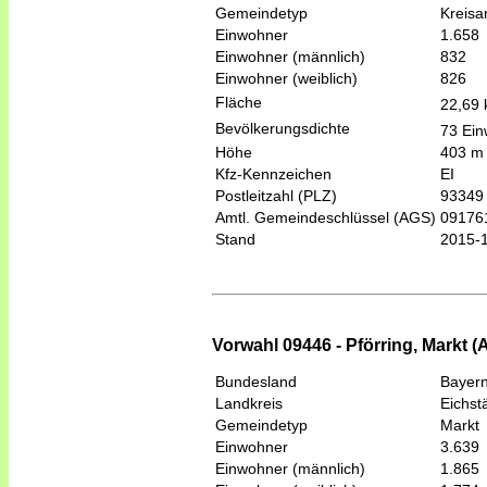
Gemeindetyp
Kreis
Einwohner
1.658
Einwohner (männlich)
832
Einwohner (weiblich)
826
Fläche
22,69
Bevölkerungsdichte
73 Ein
Höhe
403 m
Kfz-Kennzeichen
EI
Postleitzahl (PLZ)
93349
Amtl. Gemeindeschlüssel (AGS)
09176
Stand
2015-
Vorwahl 09446 - Pförring, Markt (
Bundesland
Bayer
Landkreis
Eichstä
Gemeindetyp
Markt
Einwohner
3.639
Einwohner (männlich)
1.865