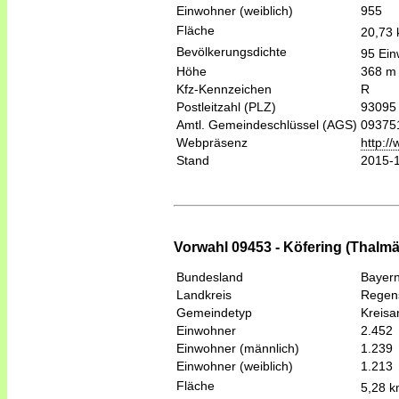
Einwohner (weiblich)
955
Fläche
20,73
Bevölkerungsdichte
95 Ein
Höhe
368 m
Kfz-Kennzeichen
R
Postleitzahl (PLZ)
93095
Amtl. Gemeindeschlüssel (AGS)
09375
Webpräsenz
http:/
Stand
2015-
Vorwahl 09453 - Köfering (Thalm
Bundesland
Bayer
Landkreis
Regen
Gemeindetyp
Kreis
Einwohner
2.452
Einwohner (männlich)
1.239
Einwohner (weiblich)
1.213
Fläche
5,28 