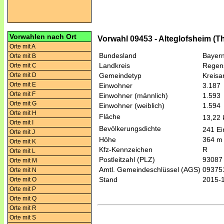
Vorwahlen nach Ort
Vorwahl 09453 - Alteglofsheim (T
Orte mit A
Bundesland
Bayer
Orte mit B
Landkreis
Regen
Orte mit C
Orte mit D
Gemeindetyp
Kreis
Orte mit E
Einwohner
3.187
Orte mit F
Einwohner (männlich)
1.593
Orte mit G
Einwohner (weiblich)
1.594
Orte mit H
Fläche
13,22
Orte mit I
Bevölkerungsdichte
241 Ei
Orte mit J
Höhe
364 m
Orte mit K
Kfz-Kennzeichen
R
Orte mit L
Postleitzahl (PLZ)
93087
Orte mit M
Amtl. Gemeindeschlüssel (AGS)
09375
Orte mit N
Stand
2015-
Orte mit O
Orte mit P
Orte mit Q
Orte mit R
Orte mit S