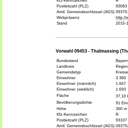
Kfz-Kennzeichen
R
Postleitzahl (PLZ)
93083
Amtl. Gemeindeschlüssel (AGS)
09375
Webpräsenz
http:/
Stand
2015-
Vorwahl 09453 - Thalmassing (Th
Bundesland
Bayer
Landkreis
Regen
Gemeindetyp
Kreis
Einwohner
3.360
Einwohner (männlich)
1.667
Einwohner (weiblich)
1.693
Fläche
37,10
Bevölkerungsdichte
91 Ein
Höhe
360 m
Kfz-Kennzeichen
R
Postleitzahl (PLZ)
93107
Amtl. Gemeindeschlüssel (AGS)
09375