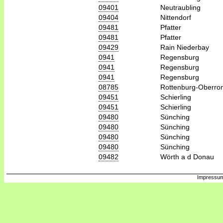
09401
Neutraubling
09404
Nittendorf
09481
Pfatter
09481
Pfatter
09429
Rain Niederbay
0941
Regensburg
0941
Regensburg
0941
Regensburg
08785
Rottenburg-Oberro
09451
Schierling
09451
Schierling
09480
Sünching
09480
Sünching
09480
Sünching
09480
Sünching
09482
Wörth a d Donau
Impressum