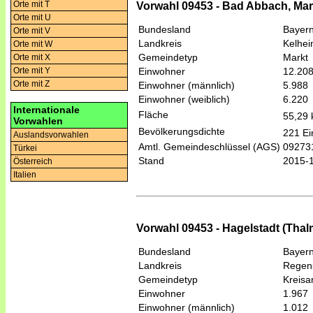
Orte mit T
Vorwahl 09453 - Bad Abbach, Mar
Orte mit U
Bundesland
Bayer
Orte mit V
Landkreis
Kelhe
Orte mit W
Gemeindetyp
Markt
Orte mit X
Einwohner
12.20
Orte mit Y
Orte mit Z
Einwohner (männlich)
5.988
Einwohner (weiblich)
6.220
Internationale
Fläche
55,29
Vorwahlen
Bevölkerungsdichte
221 Ei
Auslandsvorwahlen
Amtl. Gemeindeschlüssel (AGS)
09273
Türkei
Stand
2015-
Österreich
Italien
Vorwahl 09453 - Hagelstadt (Tha
Bundesland
Bayer
Landkreis
Regen
Gemeindetyp
Kreis
Einwohner
1.967
Einwohner (männlich)
1.012