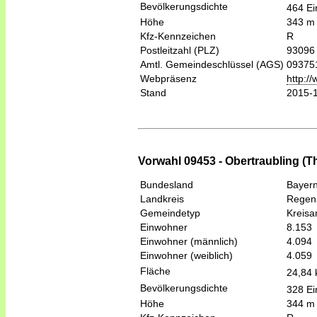
Bevölkerungsdichte
464 Ei
Höhe
343 m
Kfz-Kennzeichen
R
Postleitzahl (PLZ)
93096
Amtl. Gemeindeschlüssel (AGS)
09375
Webpräsenz
http:/
Stand
2015-
Vorwahl 09453 - Obertraubling (
Bundesland
Bayer
Landkreis
Regen
Gemeindetyp
Kreis
Einwohner
8.153
Einwohner (männlich)
4.094
Einwohner (weiblich)
4.059
Fläche
24,84
Bevölkerungsdichte
328 Ei
Höhe
344 m