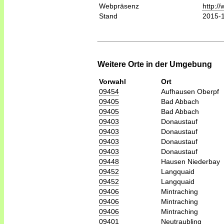
Webpräsenz
http:/
Stand
2015-
Weitere Orte in der Umgebung
Vorwahl
Ort
09454
Aufhausen Oberpf
09405
Bad Abbach
09405
Bad Abbach
09403
Donaustauf
09403
Donaustauf
09403
Donaustauf
09403
Donaustauf
09448
Hausen Niederbay
09452
Langquaid
09452
Langquaid
09406
Mintraching
09406
Mintraching
09406
Mintraching
09401
Neutraubling