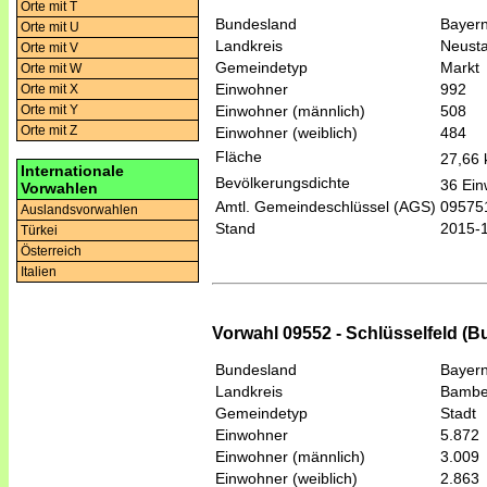
Orte mit T
Bundesland
Bayer
Orte mit U
Landkreis
Neusta
Orte mit V
Gemeindetyp
Markt
Orte mit W
Einwohner
992
Orte mit X
Einwohner (männlich)
508
Orte mit Y
Orte mit Z
Einwohner (weiblich)
484
Fläche
27,66
Internationale
Bevölkerungsdichte
36 Ein
Vorwahlen
Amtl. Gemeindeschlüssel (AGS)
09575
Auslandsvorwahlen
Stand
2015-
Türkei
Österreich
Italien
Vorwahl 09552 - Schlüsselfeld (B
Bundesland
Bayer
Landkreis
Bambe
Gemeindetyp
Stadt
Einwohner
5.872
Einwohner (männlich)
3.009
Einwohner (weiblich)
2.863