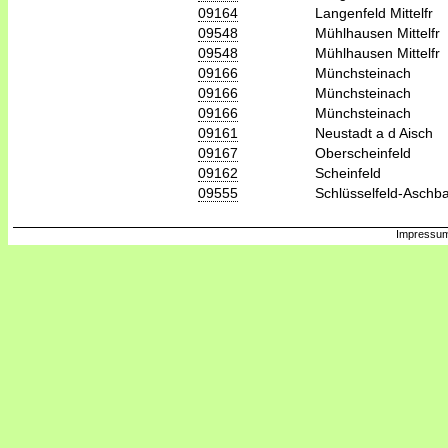
09164
Langenfeld Mittelfr
09548
Mühlhausen Mittelfr
09548
Mühlhausen Mittelfr
09166
Münchsteinach
09166
Münchsteinach
09166
Münchsteinach
09161
Neustadt a d Aisch
09167
Oberscheinfeld
09162
Scheinfeld
09555
Schlüsselfeld-Aschb
Impressum