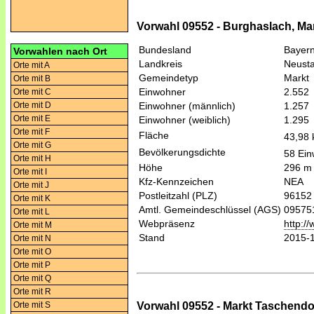
Vorwahl 09552 - Burghaslach, Ma
Bundesland
Bayer
Vorwahlen nach Ort
Landkreis
Neusta
Orte mit A
Gemeindetyp
Markt
Orte mit B
Einwohner
2.552
Orte mit C
Orte mit D
Einwohner (männlich)
1.257
Orte mit E
Einwohner (weiblich)
1.295
Orte mit F
Fläche
43,98
Orte mit G
Bevölkerungsdichte
58 Ein
Orte mit H
Höhe
296 m
Orte mit I
Kfz-Kennzeichen
NEA
Orte mit J
Postleitzahl (PLZ)
96152
Orte mit K
Amtl. Gemeindeschlüssel (AGS)
09575
Orte mit L
Webpräsenz
http:/
Orte mit M
Stand
2015-
Orte mit N
Orte mit O
Orte mit P
Orte mit Q
Orte mit R
Vorwahl 09552 - Markt Taschendo
Orte mit S