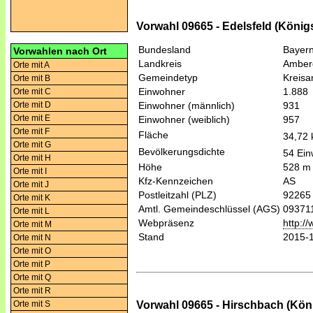
Vorwahl 09665 - Edelsfeld (König
Bundesland
Bayer
Vorwahlen nach Ort
Landkreis
Amber
Orte mit A
Gemeindetyp
Kreis
Orte mit B
Einwohner
1.888
Orte mit C
Orte mit D
Einwohner (männlich)
931
Orte mit E
Einwohner (weiblich)
957
Orte mit F
Fläche
34,72
Orte mit G
Bevölkerungsdichte
54 Ein
Orte mit H
Höhe
528 m
Orte mit I
Kfz-Kennzeichen
AS
Orte mit J
Postleitzahl (PLZ)
92265
Orte mit K
Amtl. Gemeindeschlüssel (AGS)
09371
Orte mit L
Webpräsenz
http:/
Orte mit M
Stand
2015-
Orte mit N
Orte mit O
Orte mit P
Orte mit Q
Orte mit R
Vorwahl 09665 - Hirschbach (Kön
Orte mit S