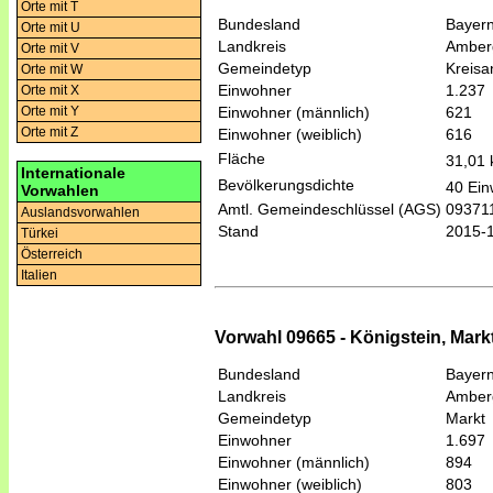
Orte mit T
Bundesland
Bayer
Orte mit U
Landkreis
Amber
Orte mit V
Gemeindetyp
Kreis
Orte mit W
Einwohner
1.237
Orte mit X
Einwohner (männlich)
621
Orte mit Y
Orte mit Z
Einwohner (weiblich)
616
Fläche
31,01
Internationale
Bevölkerungsdichte
40 Ein
Vorwahlen
Amtl. Gemeindeschlüssel (AGS)
09371
Auslandsvorwahlen
Stand
2015-
Türkei
Österreich
Italien
Vorwahl 09665 - Königstein, Mark
Bundesland
Bayer
Landkreis
Amber
Gemeindetyp
Markt
Einwohner
1.697
Einwohner (männlich)
894
Einwohner (weiblich)
803