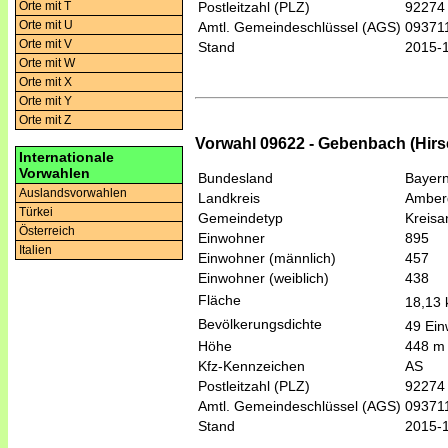
Orte mit T
Postleitzahl (PLZ)
92274
Orte mit U
Amtl. Gemeindeschlüssel (AGS)
09371
Orte mit V
Stand
2015-
Orte mit W
Orte mit X
Orte mit Y
Orte mit Z
Vorwahl 09622 - Gebenbach (Hirs
Internationale
Vorwahlen
Bundesland
Bayer
Auslandsvorwahlen
Landkreis
Amber
Türkei
Gemeindetyp
Kreis
Österreich
Einwohner
895
Italien
Einwohner (männlich)
457
Einwohner (weiblich)
438
Fläche
18,13
Bevölkerungsdichte
49 Ein
Höhe
448 m
Kfz-Kennzeichen
AS
Postleitzahl (PLZ)
92274
Amtl. Gemeindeschlüssel (AGS)
09371
Stand
2015-