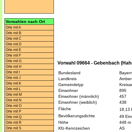
Vorwahlen nach Ort
Orte mit A
Orte mit B
Orte mit C
Orte mit D
Orte mit E
Orte mit F
Orte mit G
Vorwahl 09664 - Gebenbach (Ha
Orte mit H
Orte mit I
Bundesland
Bayer
Orte mit J
Landkreis
Amber
Orte mit K
Gemeindetyp
Kreis
Orte mit L
Einwohner
895
Orte mit M
Einwohner (männlich)
457
Orte mit N
Einwohner (weiblich)
438
Orte mit O
Fläche
18,13
Orte mit P
Bevölkerungsdichte
49 Ein
Orte mit Q
Höhe
448 m
Orte mit R
Kfz-Kennzeichen
AS
Orte mit S