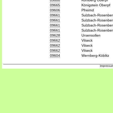
09608
Kohlberg Oberpf
09665
Königstein Oberpf
09606
Pfreimd
09661
Sulzbach-Rosenbe
09661
Sulzbach-Rosenbe
09661
Sulzbach-Rosenbe
09661
Sulzbach-Rosenbe
09628
Ursensollen
09662
Vilseck
09662
Vilseck
09662
Vilseck
09604
Wernberg-Köblitz
Impressum