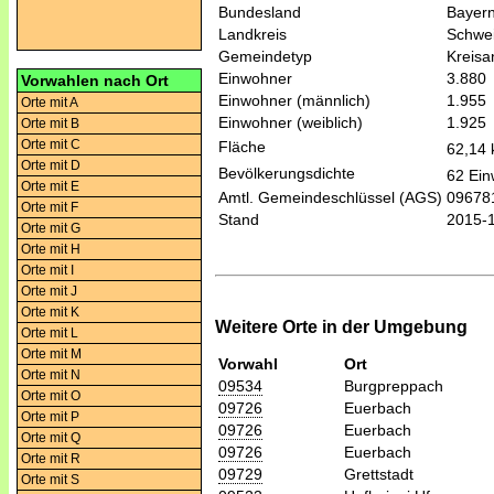
Bundesland
Bayer
Landkreis
Schwei
Gemeindetyp
Kreis
Einwohner
3.880
Vorwahlen nach Ort
Einwohner (männlich)
1.955
Orte mit A
Einwohner (weiblich)
1.925
Orte mit B
Orte mit C
Fläche
62,14
Orte mit D
Bevölkerungsdichte
62 Ein
Orte mit E
Amtl. Gemeindeschlüssel (AGS)
09678
Orte mit F
Stand
2015-
Orte mit G
Orte mit H
Orte mit I
Orte mit J
Orte mit K
Weitere Orte in der Umgebung
Orte mit L
Orte mit M
Vorwahl
Ort
Orte mit N
09534
Burgpreppach
Orte mit O
09726
Euerbach
Orte mit P
09726
Euerbach
Orte mit Q
09726
Euerbach
Orte mit R
09729
Grettstadt
Orte mit S