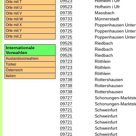
09523
Hofheim i Ufr
Orte mit T
09523
Hofheim i Ufr
Orte mit U
09735
Massbach
Orte mit V
09733
Münnerstadt
Orte mit W
09725
Poppenhausen Unter
Orte mit X
09725
Poppenhausen Unter
Orte mit Y
Orte mit Z
09725
Poppenhausen Unter
09526
Riedbach
Internationale
09526
Riedbach
Vorwahlen
09526
Riedbach
Auslandsvorwahlen
09723
Röthlein
Türkei
09723
Röthlein
Österreich
09723
Röthlein
Italien
09738
Rottershausen
09738
Rottershausen
09738
Rottershausen
09727
Schonungen-Marktst
09727
Schonungen-Marktst
09721
Schweinfurt
09721
Schweinfurt
09721
Schweinfurt
09721
Schweinfurt
09721
Schweinfurt