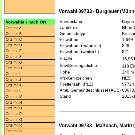
Vorwahl 09733 - Burglauer (Münn
Bundesland
Bayer
Vorwahlen nach Ort
Landkreis
Rhön-
Orte mit A
Gemeindetyp
Kreis
Orte mit B
Einwohner
1.649
Orte mit C
Orte mit D
Einwohner (männlich)
828
Orte mit E
Einwohner (weiblich)
821
Orte mit F
Fläche
13,95
Orte mit G
Bevölkerungsdichte
118 Ei
Orte mit H
Höhe
240 m
Orte mit I
Kfz-Kennzeichen
NES
Orte mit J
Postleitzahl (PLZ)
97724
Orte mit K
Amtl. Gemeindeschlüssel (AGS)
09673
Orte mit L
Stand
2015-
Orte mit M
Orte mit N
Orte mit O
Orte mit P
Orte mit Q
Vorwahl 09733 - Maßbach, Markt 
Orte mit R
Orte mit S