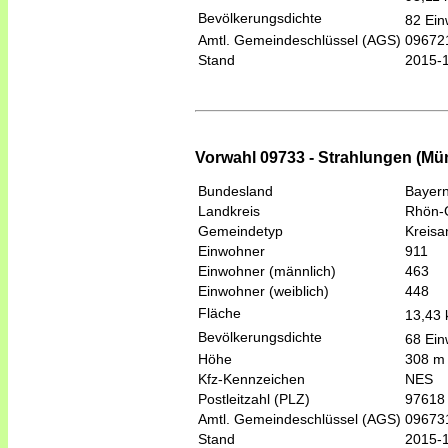
Bevölkerungsdichte
82 Ein
Amtl. Gemeindeschlüssel (AGS)
09672
Stand
2015-
Vorwahl 09733 - Strahlungen (Mü
Bundesland
Bayer
Landkreis
Rhön-
Gemeindetyp
Kreis
Einwohner
911
Einwohner (männlich)
463
Einwohner (weiblich)
448
Fläche
13,43
Bevölkerungsdichte
68 Ein
Höhe
308 m
Kfz-Kennzeichen
NES
Postleitzahl (PLZ)
97618
Amtl. Gemeindeschlüssel (AGS)
09673
Stand
2015-