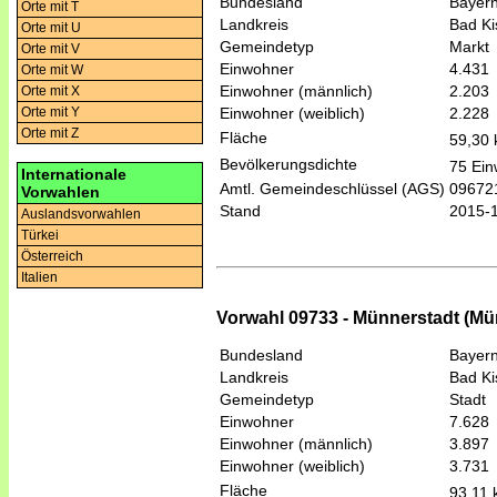
Bundesland
Bayer
Orte mit T
Landkreis
Bad Ki
Orte mit U
Gemeindetyp
Markt
Orte mit V
Einwohner
4.431
Orte mit W
Einwohner (männlich)
2.203
Orte mit X
Einwohner (weiblich)
2.228
Orte mit Y
Orte mit Z
Fläche
59,30
Bevölkerungsdichte
75 Ein
Internationale
Amtl. Gemeindeschlüssel (AGS)
09672
Vorwahlen
Stand
2015-
Auslandsvorwahlen
Türkei
Österreich
Italien
Vorwahl 09733 - Münnerstadt (Mü
Bundesland
Bayer
Landkreis
Bad Ki
Gemeindetyp
Stadt
Einwohner
7.628
Einwohner (männlich)
3.897
Einwohner (weiblich)
3.731
Fläche
93,11