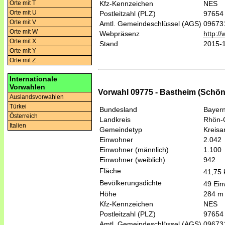
Orte mit T
Kfz-Kennzeichen
NES
Orte mit U
Postleitzahl (PLZ)
97654
Orte mit V
Amtl. Gemeindeschlüssel (AGS)
09673
Orte mit W
Webpräsenz
http:/
Orte mit X
Stand
2015-
Orte mit Y
Orte mit Z
Internationale
Vorwahlen
Vorwahl 09775 - Bastheim (Schön
Auslandsvorwahlen
Türkei
Bundesland
Bayer
Österreich
Landkreis
Rhön-
Italien
Gemeindetyp
Kreis
Einwohner
2.042
Einwohner (männlich)
1.100
Einwohner (weiblich)
942
Fläche
41,75
Bevölkerungsdichte
49 Ein
Höhe
284 m
Kfz-Kennzeichen
NES
Postleitzahl (PLZ)
97654
Amtl. Gemeindeschlüssel (AGS)
09673