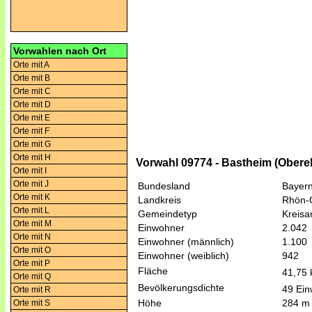
Vorwahlen nach Ort
Orte mit A
Orte mit B
Orte mit C
Orte mit D
Orte mit E
Orte mit F
Orte mit G
Orte mit H
Vorwahl 09774 - Bastheim (Obere
Orte mit I
Orte mit J
Bundesland
Bayer
Orte mit K
Landkreis
Rhön-
Orte mit L
Gemeindetyp
Kreis
Orte mit M
Einwohner
2.042
Orte mit N
Einwohner (männlich)
1.100
Orte mit O
Einwohner (weiblich)
942
Orte mit P
Fläche
41,75
Orte mit Q
Bevölkerungsdichte
49 Ein
Orte mit R
Höhe
284 m
Orte mit S