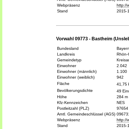
Webpräsenz
http:/
Stand
2015-
Vorwahl 09773 - Bastheim (Unsle
Bundesland
Bayer
Landkreis
Rhön-
Gemeindetyp
Kreis
Einwohner
2.042
Einwohner (männlich)
1.100
Einwohner (weiblich)
942
Fläche
41,75
Bevölkerungsdichte
49 Ein
Höhe
284 m
Kfz-Kennzeichen
NES
Postleitzahl (PLZ)
97654
Amtl. Gemeindeschlüssel (AGS)
09673
Webpräsenz
http:/
Stand
2015-