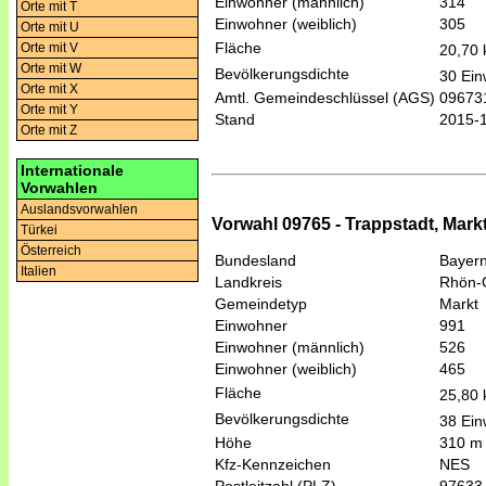
Einwohner (männlich)
314
Orte mit T
Einwohner (weiblich)
305
Orte mit U
Fläche
Orte mit V
20,70
Orte mit W
Bevölkerungsdichte
30 Ein
Orte mit X
Amtl. Gemeindeschlüssel (AGS)
09673
Orte mit Y
Stand
2015-
Orte mit Z
Internationale
Vorwahlen
Auslandsvorwahlen
Vorwahl 09765 - Trappstadt, Markt
Türkei
Österreich
Bundesland
Bayer
Italien
Landkreis
Rhön-
Gemeindetyp
Markt
Einwohner
991
Einwohner (männlich)
526
Einwohner (weiblich)
465
Fläche
25,80
Bevölkerungsdichte
38 Ein
Höhe
310 m
Kfz-Kennzeichen
NES