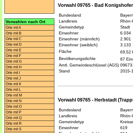
Vorwahl 09765 - Bad Konigshofen 
Bundesland
Bayer
Landkreis
Rhön-
Vorwahlen nach Ort
Gemeindetyp
Stadt
Orte mit A
Einwohner
6.034
Orte mit B
Einwohner (männlich)
2.901
Orte mit C
Orte mit D
Einwohner (weiblich)
3.133
Orte mit E
Fläche
69,52
Orte mit F
Bevölkerungsdichte
87 Ein
Orte mit G
Amtl. Gemeindeschlüssel (AGS)
09673
Orte mit H
Stand
2015-
Orte mit I
Orte mit J
Orte mit K
Orte mit L
Orte mit M
Vorwahl 09765 - Herbstadt (Trapp
Orte mit N
Orte mit O
Bundesland
Bayer
Orte mit P
Landkreis
Rhön-
Orte mit Q
Gemeindetyp
Kreis
Orte mit R
Einwohner
619
Orte mit S