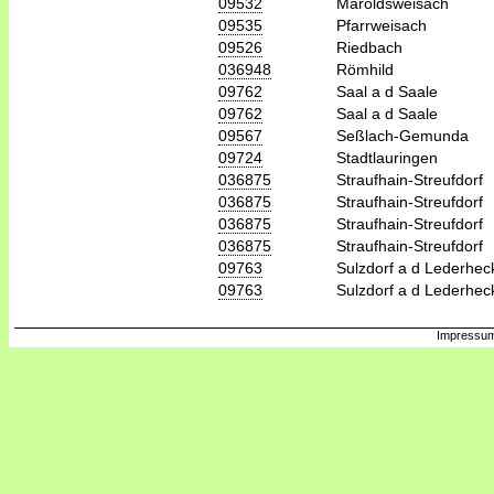
09532
Maroldsweisach
09535
Pfarrweisach
09526
Riedbach
036948
Römhild
09762
Saal a d Saale
09762
Saal a d Saale
09567
Seßlach-Gemunda
09724
Stadtlauringen
036875
Straufhain-Streufdorf
036875
Straufhain-Streufdorf
036875
Straufhain-Streufdorf
036875
Straufhain-Streufdorf
09763
Sulzdorf a d Lederhec
09763
Sulzdorf a d Lederhec
Impressum