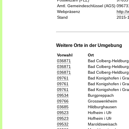
Postleitzahl (PLZ)
97633
Amtl. Gemeindeschlüssel (AGS)
09673
Webpräsenz
http:/
Stand
2015-
Weitere Orte in der Umgebung
Vorwahl
Ort
036871
Bad Colberg-Heldburg
036871
Bad Colberg-Heldburg
036871
Bad Colberg-Heldburg
09761
Bad Konigshofen i Gra
09761
Bad Konigshofen i Gra
09761
Bad Konigshofen i Gra
09534
Burgpreppach
09766
Grosswenkheim
03685
Hildburghausen
09523
Hofheim i Ufr
09523
Hofheim i Ufr
09532
Maroldsweisach