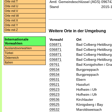
Orte mit T
Amtl. Gemeindeschlüssel (AGS)
09674
Orte mit U
Stand
2015-
Orte mit V
Orte mit W
Orte mit X
Orte mit Y
Orte mit Z
Weitere Orte in der Umgebung
Internationale
Vorwahl
Ort
Vorwahlen
036871
Bad Colberg-Heldburg
Auslandsvorwahlen
036871
Bad Colberg-Heldburg
Türkei
036871
Bad Colberg-Heldburg
Österreich
036871
Bad Colberg-Heldburg
Italien
09761
Bad Konigshofen i Gra
09534
Burgpreppach
09534
Burgpreppach
09531
Ebern
09521
Hassfurt
09523
Hofheim i Ufr
09523
Hofheim i Ufr
09536
Kirchlauter
09525
Königsberg i Bay
09532
Maroldsweisach