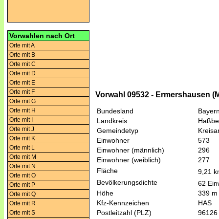
Vorwahlen nach Ort
Orte mit A
Orte mit B
Orte mit C
Orte mit D
Orte mit E
Orte mit F
Vorwahl 09532 - Ermershausen (
Orte mit G
Orte mit H
Bundesland
Bayer
Orte mit I
Landkreis
Haßbe
Orte mit J
Gemeindetyp
Kreis
Orte mit K
Einwohner
573
Orte mit L
Einwohner (männlich)
296
Orte mit M
Einwohner (weiblich)
277
Orte mit N
Fläche
9,21 
Orte mit O
Bevölkerungsdichte
62 Ein
Orte mit P
Höhe
339 m
Orte mit Q
Kfz-Kennzeichen
HAS
Orte mit R
Postleitzahl (PLZ)
96126
Orte mit S