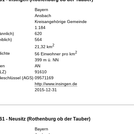
Bayern
Ansbach
Kreisangehörige Gemeinde
1.184
nnlich)
620
iblich)
564
2
21,32 km
2
ichte
56 Einwohner pro km
399 m ü. NN
hen
AN
PLZ)
91610
eschlüssel (AGS)
09571169
http://www.insingen.de
2015-12-31
61 - Neusitz (Rothenburg ob der Tauber)
Bayern