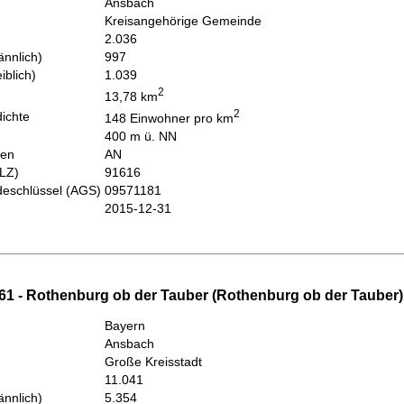
Ansbach
Kreisangehörige Gemeinde
2.036
nnlich)
997
iblich)
1.039
2
13,78 km
2
ichte
148 Einwohner pro km
400 m ü. NN
hen
AN
PLZ)
91616
eschlüssel (AGS)
09571181
2015-12-31
61 - Rothenburg ob der Tauber (Rothenburg ob der Tauber)
Bayern
Ansbach
Große Kreisstadt
11.041
nnlich)
5.354