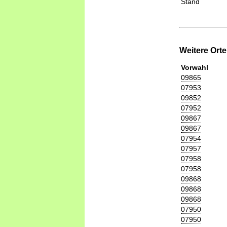
Stand
Weitere Ort
Vorwahl
09865
07953
09852
07952
09867
09867
07954
07957
07958
07958
09868
09868
09868
07950
07950