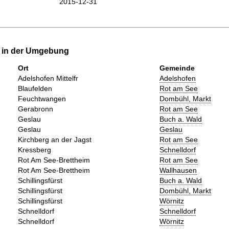
2015-12-31
e in der Umgebung
Ort
Gemeinde
Adelshofen Mittelfr
Adelshofen
Blaufelden
Rot am See
Feuchtwangen
Dombühl, Markt
Gerabronn
Rot am See
Geslau
Buch a. Wald
Geslau
Geslau
Kirchberg an der Jagst
Rot am See
Kressberg
Schnelldorf
Rot Am See-Brettheim
Rot am See
Rot Am See-Brettheim
Wallhausen
Schillingsfürst
Buch a. Wald
Schillingsfürst
Dombühl, Markt
Schillingsfürst
Wörnitz
Schnelldorf
Schnelldorf
Schnelldorf
Wörnitz