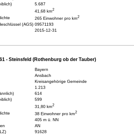
iblich)
5.687
2
41,68 km
2
ichte
265 Einwohner pro km
eschlüssel (AGS)
09571193
2015-12-31
1 - Steinsfeld (Rothenburg ob der Tauber)
Bayern
Ansbach
Kreisangehörige Gemeinde
1.213
nnlich)
614
iblich)
599
2
31,80 km
2
ichte
38 Einwohner pro km
405 m ü. NN
hen
AN
PLZ)
91628