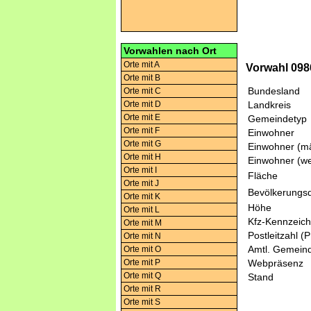
Vorwahlen nach Ort
Orte mit A
Vorwahl 098
Orte mit B
Bundesland
Orte mit C
Orte mit D
Landkreis
Orte mit E
Gemeindetyp
Orte mit F
Einwohner
Orte mit G
Einwohner (mä
Orte mit H
Einwohner (we
Orte mit I
Fläche
Orte mit J
Bevölkerungsd
Orte mit K
Höhe
Orte mit L
Kfz-Kennzeic
Orte mit M
Postleitzahl (
Orte mit N
Amtl. Gemeind
Orte mit O
Orte mit P
Webpräsenz
Orte mit Q
Stand
Orte mit R
Orte mit S