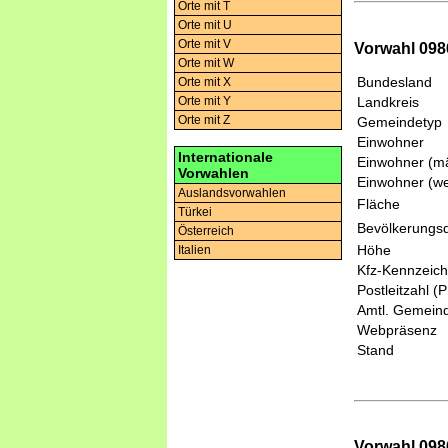
Orte mit T
Orte mit U
Orte mit V
Vorwahl 098
Orte mit W
Bundesland
Orte mit X
Landkreis
Orte mit Y
Orte mit Z
Gemeindetyp
Einwohner
Internationale
Einwohner (mä
Vorwahlen
Einwohner (we
Auslandsvorwahlen
Fläche
Türkei
Bevölkerungsd
Österreich
Höhe
Italien
Kfz-Kennzeic
Postleitzahl (
Amtl. Gemeind
Webpräsenz
Stand
Vorwahl 098