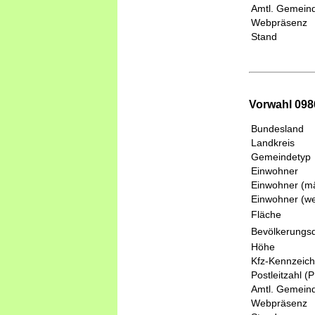
Amtl. Gemeind
Webpräsenz
Stand
Vorwahl 098
Bundesland
Landkreis
Gemeindetyp
Einwohner
Einwohner (mä
Einwohner (we
Fläche
Bevölkerungsd
Höhe
Kfz-Kennzeic
Postleitzahl (
Amtl. Gemeind
Webpräsenz