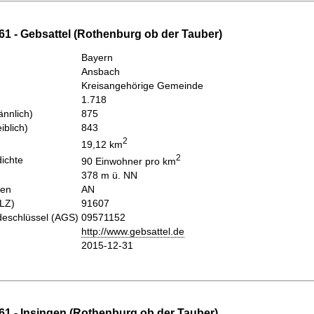
61 - Gebsattel (Rothenburg ob der Tauber)
Bayern
Ansbach
Kreisangehörige Gemeinde
1.718
nnlich)
875
iblich)
843
2
19,12 km
2
ichte
90 Einwohner pro km
378 m ü. NN
hen
AN
PLZ)
91607
eschlüssel (AGS)
09571152
http://www.gebsattel.de
2015-12-31
61 - Insingen (Rothenburg ob der Tauber)