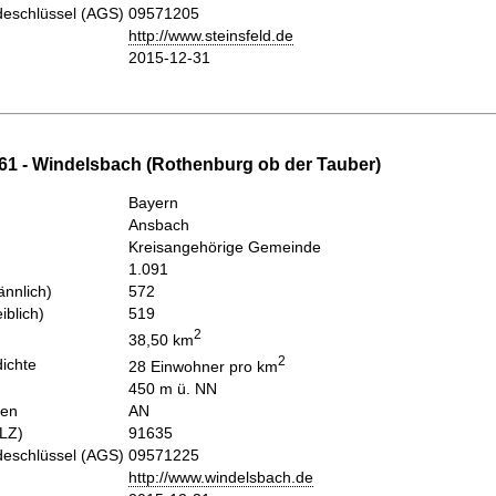
eschlüssel (AGS)
09571205
http://www.steinsfeld.de
2015-12-31
61 - Windelsbach (Rothenburg ob der Tauber)
Bayern
Ansbach
Kreisangehörige Gemeinde
1.091
nnlich)
572
iblich)
519
2
38,50 km
2
ichte
28 Einwohner pro km
450 m ü. NN
hen
AN
PLZ)
91635
eschlüssel (AGS)
09571225
http://www.windelsbach.de