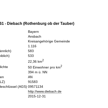
61 - Diebach (Rothenburg ob der Tauber)
Bayern
Ansbach
Kreisangehörige Gemeinde
1.116
nnlich)
583
iblich)
533
2
22,36 km
2
ichte
50 Einwohner pro km
394 m ü. NN
hen
AN
PLZ)
91583
eschlüssel (AGS)
09571134
http://www.diebach.de
2015-12-31