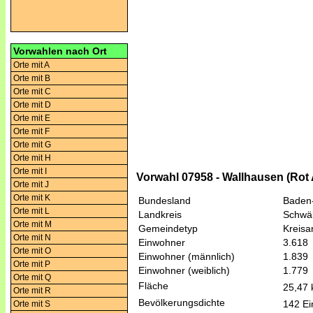
Vorwahlen nach Ort
Orte mit A
Orte mit B
Orte mit C
Orte mit D
Orte mit E
Orte mit F
Orte mit G
Orte mit H
Orte mit I
Vorwahl 07958 - Wallhausen (Rot
Orte mit J
Orte mit K
Bundesland
Baden
Orte mit L
Landkreis
Schwäb
Orte mit M
Gemeindetyp
Kreis
Orte mit N
Einwohner
3.618
Orte mit O
Einwohner (männlich)
1.839
Orte mit P
Einwohner (weiblich)
1.779
Orte mit Q
Fläche
25,47
Orte mit R
Bevölkerungsdichte
142 Ei
Orte mit S