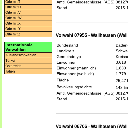
Orte mit T
Amtl. Gemeindeschlüssel (AGS)
08127
Orte mit U
Stand
2015-
Orte mit V
Orte mit W
Orte mit X
Orte mit Y
Orte mit Z
Vorwahl 07955 - Wallhausen (Wal
Internationale
Bundesland
Baden
Vorwahlen
Landkreis
Schwäb
Auslandsvorwahlen
Gemeindetyp
Kreis
Türkei
Einwohner
3.618
Österreich
Einwohner (männlich)
1.839
Italien
Einwohner (weiblich)
1.779
Fläche
25,47
Bevölkerungsdichte
142 Ei
Amtl. Gemeindeschlüssel (AGS)
08127
Stand
2015-
Vorwahl 06706 - Wallhausen (Wal