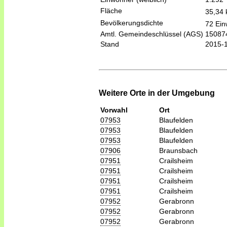
Fläche
35,34
Bevölkerungsdichte
72 Ein
Amtl. Gemeindeschlüssel (AGS)
15087
Stand
2015-
Weitere Orte in der Umgebung
Vorwahl
Ort
07953
Blaufelden
07953
Blaufelden
07953
Blaufelden
07906
Braunsbach
07951
Crailsheim
07951
Crailsheim
07951
Crailsheim
07951
Crailsheim
07952
Gerabronn
07952
Gerabronn
07952
Gerabronn