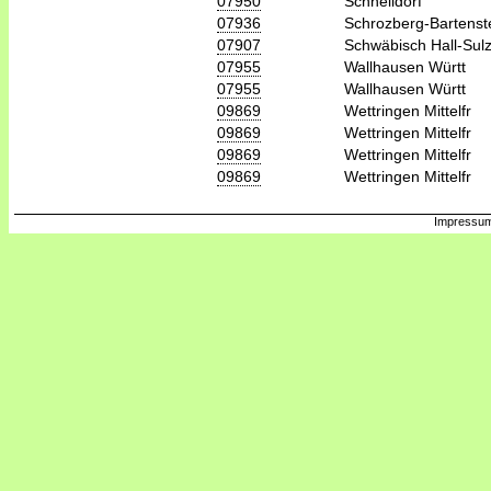
07950
Schnelldorf
07936
Schrozberg-Bartenst
07907
Schwäbisch Hall-Sulz
07955
Wallhausen Württ
07955
Wallhausen Württ
09869
Wettringen Mittelfr
09869
Wettringen Mittelfr
09869
Wettringen Mittelfr
09869
Wettringen Mittelfr
Impressum