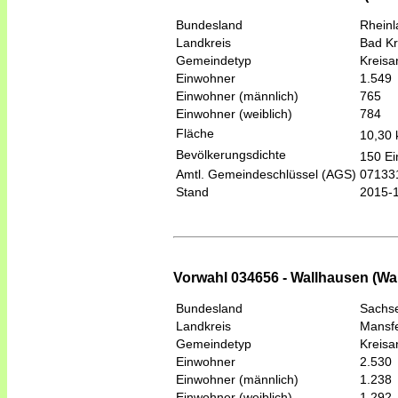
Bundesland
Rheinl
Landkreis
Bad K
Gemeindetyp
Kreis
Einwohner
1.549
Einwohner (männlich)
765
Einwohner (weiblich)
784
Fläche
10,30
Bevölkerungsdichte
150 Ei
Amtl. Gemeindeschlüssel (AGS)
07133
Stand
2015-
Vorwahl 034656 - Wallhausen (W
Bundesland
Sachse
Landkreis
Mansf
Gemeindetyp
Kreis
Einwohner
2.530
Einwohner (männlich)
1.238
Einwohner (weiblich)
1.292