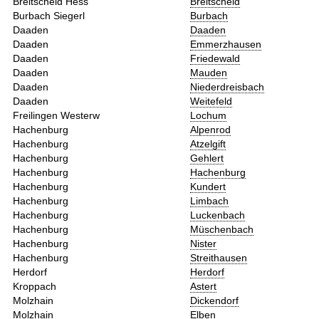
Breitscheid Hess
Breitscheid
Burbach Siegerl
Burbach
Daaden
Daaden
Daaden
Emmerzhausen
Daaden
Friedewald
Daaden
Mauden
Daaden
Niederdreisbach
Daaden
Weitefeld
Freilingen Westerw
Lochum
Hachenburg
Alpenrod
Hachenburg
Atzelgift
Hachenburg
Gehlert
Hachenburg
Hachenburg
Hachenburg
Kundert
Hachenburg
Limbach
Hachenburg
Luckenbach
Hachenburg
Müschenbach
Hachenburg
Nister
Hachenburg
Streithausen
Herdorf
Herdorf
Kroppach
Astert
Molzhain
Dickendorf
Molzhain
Elben