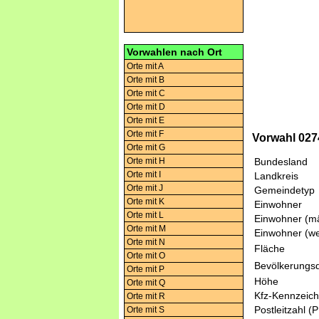
Vorwahlen nach Ort
Orte mit A
Orte mit B
Orte mit C
Orte mit D
Orte mit E
Orte mit F
Vorwahl 027
Orte mit G
Orte mit H
Bundesland
Orte mit I
Landkreis
Orte mit J
Gemeindetyp
Orte mit K
Einwohner
Orte mit L
Einwohner (mä
Orte mit M
Einwohner (we
Orte mit N
Fläche
Orte mit O
Bevölkerungsd
Orte mit P
Höhe
Orte mit Q
Kfz-Kennzeic
Orte mit R
Postleitzahl (
Orte mit S