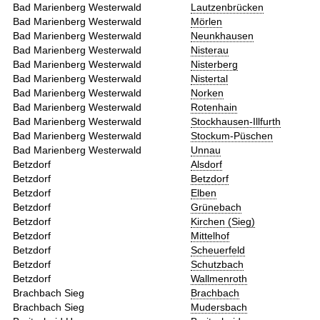
Bad Marienberg Westerwald
Lautzenbrücken
Bad Marienberg Westerwald
Mörlen
Bad Marienberg Westerwald
Neunkhausen
Bad Marienberg Westerwald
Nisterau
Bad Marienberg Westerwald
Nisterberg
Bad Marienberg Westerwald
Nistertal
Bad Marienberg Westerwald
Norken
Bad Marienberg Westerwald
Rotenhain
Bad Marienberg Westerwald
Stockhausen-Illfurth
Bad Marienberg Westerwald
Stockum-Püschen
Bad Marienberg Westerwald
Unnau
Betzdorf
Alsdorf
Betzdorf
Betzdorf
Betzdorf
Elben
Betzdorf
Grünebach
Betzdorf
Kirchen (Sieg)
Betzdorf
Mittelhof
Betzdorf
Scheuerfeld
Betzdorf
Schutzbach
Betzdorf
Wallmenroth
Brachbach Sieg
Brachbach
Brachbach Sieg
Mudersbach