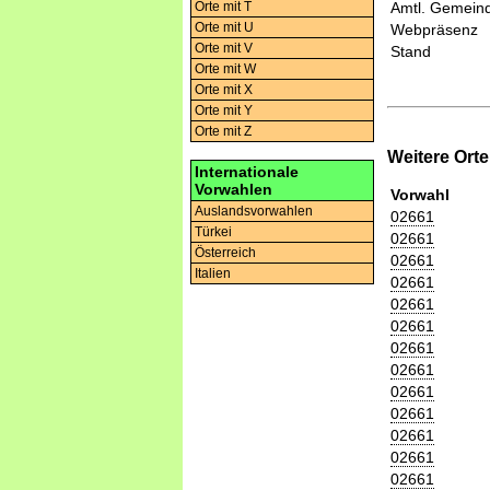
Orte mit T
Amtl. Gemeind
Orte mit U
Webpräsenz
Orte mit V
Stand
Orte mit W
Orte mit X
Orte mit Y
Orte mit Z
Weitere Ort
Internationale
Vorwahlen
Vorwahl
Auslandsvorwahlen
02661
Türkei
02661
Österreich
02661
Italien
02661
02661
02661
02661
02661
02661
02661
02661
02661
02661