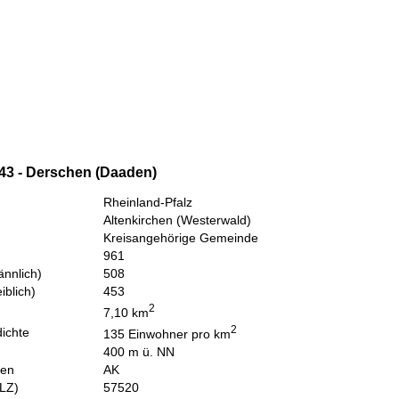
43 - Derschen (Daaden)
Rheinland-Pfalz
Altenkirchen (Westerwald)
Kreisangehörige Gemeinde
961
nnlich)
508
iblich)
453
2
7,10 km
2
ichte
135 Einwohner pro km
400 m ü. NN
hen
AK
PLZ)
57520