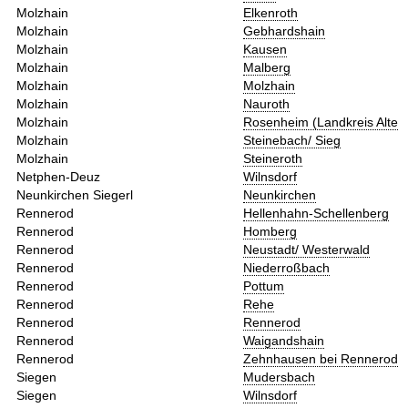
Molzhain
Elkenroth
Molzhain
Gebhardshain
Molzhain
Kausen
Molzhain
Malberg
Molzhain
Molzhain
Molzhain
Nauroth
Molzhain
Rosenheim (Landkreis Alte
Molzhain
Steinebach/ Sieg
Molzhain
Steineroth
Netphen-Deuz
Wilnsdorf
Neunkirchen Siegerl
Neunkirchen
Rennerod
Hellenhahn-Schellenberg
Rennerod
Homberg
Rennerod
Neustadt/ Westerwald
Rennerod
Niederroßbach
Rennerod
Pottum
Rennerod
Rehe
Rennerod
Rennerod
Rennerod
Waigandshain
Rennerod
Zehnhausen bei Rennerod
Siegen
Mudersbach
Siegen
Wilnsdorf