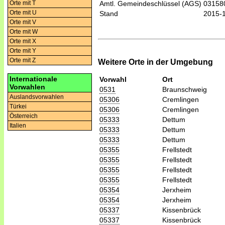
Orte mit T
Amtl. Gemeindeschlüssel (AGS)
03158
Orte mit U
Stand
2015-
Orte mit V
Orte mit W
Orte mit X
Orte mit Y
Orte mit Z
Weitere Orte in der Umgebung
Internationale
Vorwahl
Ort
Vorwahlen
0531
Braunschweig
Auslandsvorwahlen
05306
Cremlingen
Türkei
05306
Cremlingen
Österreich
05333
Dettum
Italien
05333
Dettum
05333
Dettum
05355
Frellstedt
05355
Frellstedt
05355
Frellstedt
05355
Frellstedt
05354
Jerxheim
05354
Jerxheim
05337
Kissenbrück
05337
Kissenbrück