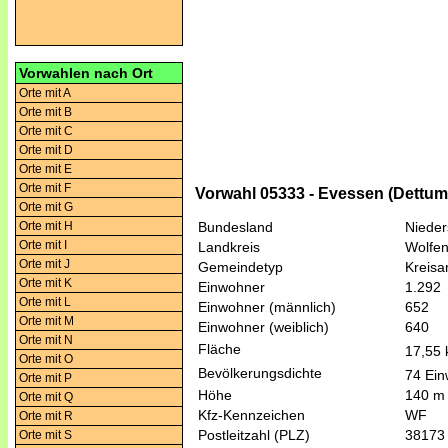
Vorwahlen nach Ort
Orte mit A
Orte mit B
Orte mit C
Orte mit D
Orte mit E
Orte mit F
Vorwahl 05333 - Evessen (Dettum
Orte mit G
Orte mit H
Bundesland
Niede
Orte mit I
Landkreis
Wolfen
Orte mit J
Gemeindetyp
Kreis
Orte mit K
Einwohner
1.292
Orte mit L
Einwohner (männlich)
652
Orte mit M
Einwohner (weiblich)
640
Orte mit N
Fläche
17,55
Orte mit O
Bevölkerungsdichte
74 Ein
Orte mit P
Höhe
140 m
Orte mit Q
Kfz-Kennzeichen
WF
Orte mit R
Postleitzahl (PLZ)
38173
Orte mit S