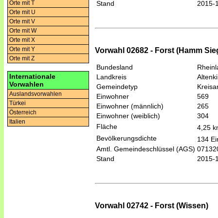
Orte mit T
Stand
2015-
Orte mit U
Orte mit V
Orte mit W
Orte mit X
Orte mit Y
Vorwahl 02682 - Forst (Hamm Sie
Orte mit Z
Bundesland
Rheinl
Internationale
Landkreis
Altenk
Vorwahlen
Gemeindetyp
Kreis
Auslandsvorwahlen
Einwohner
569
Türkei
Einwohner (männlich)
265
Österreich
Einwohner (weiblich)
304
Italien
Fläche
4,25 
Bevölkerungsdichte
134 Ei
Amtl. Gemeindeschlüssel (AGS)
07132
Stand
2015-
Vorwahl 02742 - Forst (Wissen)