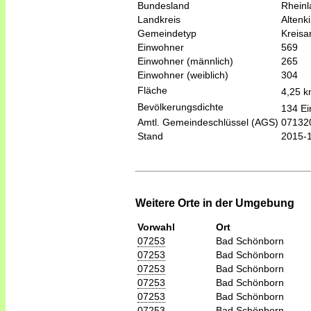
Bundesland
Rheinl
Landkreis
Altenk
Gemeindetyp
Kreis
Einwohner
569
Einwohner (männlich)
265
Einwohner (weiblich)
304
Fläche
4,25 
Bevölkerungsdichte
134 Ei
Amtl. Gemeindeschlüssel (AGS)
07132
Stand
2015-
Weitere Orte in der Umgebung
Vorwahl
Ort
07253
Bad Schönborn
07253
Bad Schönborn
07253
Bad Schönborn
07253
Bad Schönborn
07253
Bad Schönborn
07253
Bad Schönborn