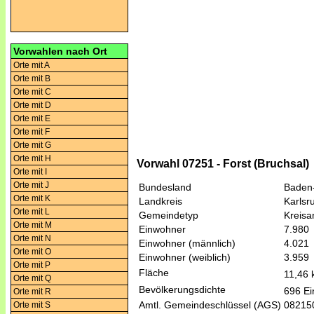
Vorwahlen nach Ort
Orte mit A
Orte mit B
Orte mit C
Orte mit D
Orte mit E
Orte mit F
Orte mit G
Orte mit H
Vorwahl 07251 - Forst (Bruchsal)
Orte mit I
Orte mit J
Bundesland
Baden
Orte mit K
Landkreis
Karlsr
Orte mit L
Gemeindetyp
Kreis
Orte mit M
Einwohner
7.980
Orte mit N
Einwohner (männlich)
4.021
Orte mit O
Einwohner (weiblich)
3.959
Orte mit P
Fläche
11,46
Orte mit Q
Bevölkerungsdichte
696 Ei
Orte mit R
Amtl. Gemeindeschlüssel (AGS)
08215
Orte mit S