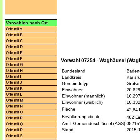
Vorwahlen nach Ort
Orte mit A
Orte mit B
Orte mit C
Orte mit D
Orte mit E
Orte mit F
Vorwahl 07254 - Waghäusel (Wag
Orte mit G
Orte mit H
Bundesland
Baden
Orte mit I
Landkreis
Karlsr
Orte mit J
Gemeindetyp
Große 
Orte mit K
Einwohner
20.62
Orte mit L
Einwohner (männlich)
10.29
Orte mit M
Einwohner (weiblich)
10.33
Orte mit N
Fläche
42,84
Orte mit O
Bevölkerungsdichte
482 Ei
Orte mit P
Amtl. Gemeindeschlüssel (AGS)
08215
Orte mit Q
Stand
2015-
Orte mit R
Orte mit S