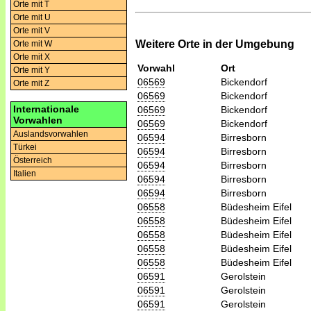
Orte mit T
Orte mit U
Orte mit V
Weitere Orte in der Umgebung
Orte mit W
Orte mit X
Vorwahl
Ort
Orte mit Y
06569
Bickendorf
Orte mit Z
06569
Bickendorf
Internationale
06569
Bickendorf
Vorwahlen
06569
Bickendorf
Auslandsvorwahlen
06594
Birresborn
Türkei
06594
Birresborn
Österreich
06594
Birresborn
Italien
06594
Birresborn
06594
Birresborn
06558
Büdesheim Eifel
06558
Büdesheim Eifel
06558
Büdesheim Eifel
06558
Büdesheim Eifel
06558
Büdesheim Eifel
06591
Gerolstein
06591
Gerolstein
06591
Gerolstein