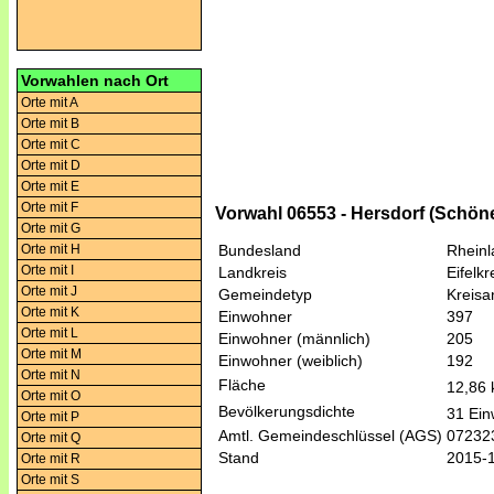
Vorwahlen nach Ort
Orte mit A
Orte mit B
Orte mit C
Orte mit D
Orte mit E
Orte mit F
Vorwahl 06553 - Hersdorf (Schön
Orte mit G
Orte mit H
Bundesland
Rheinl
Orte mit I
Landkreis
Eifelk
Orte mit J
Gemeindetyp
Kreis
Orte mit K
Einwohner
397
Orte mit L
Einwohner (männlich)
205
Orte mit M
Einwohner (weiblich)
192
Orte mit N
Fläche
12,86
Orte mit O
Bevölkerungsdichte
31 Ein
Orte mit P
Amtl. Gemeindeschlüssel (AGS)
07232
Orte mit Q
Stand
2015-
Orte mit R
Orte mit S