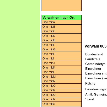
Vorwahlen nach Ort
Orte mit A
Orte mit B
Orte mit C
Orte mit D
Orte mit E
Orte mit F
Vorwahl 0655
Orte mit G
Orte mit H
Bundesland
Orte mit I
Landkreis
Orte mit J
Gemeindetyp
Orte mit K
Einwohner
Orte mit L
Einwohner (mä
Orte mit M
Einwohner (we
Orte mit N
Fläche
Orte mit O
Bevölkerungsd
Orte mit P
Amtl. Gemeind
Orte mit Q
Stand
Orte mit R
Orte mit S