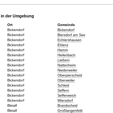
e in der Umgebung
Ort
Gemeinde
Bickendorf
Bickendorf
Bickendorf
Biersdorf am See
Bickendorf
Echtershausen
Bickendorf
Ehlenz
Bickendorf
Hamm
Bickendorf
Heilenbach
Bickendorf
Ließem
Bickendorf
Nattenheim
Bickendorf
Niederweiler
Bickendorf
Oberpierscheid
Bickendorf
Oberweiler
Bickendorf
Schleid
Bickendorf
Seffern
Bickendorf
Sefferweich
Bickendorf
Wiersdorf
Bleialf
Brandscheid
Bleialf
Großlangenfeld