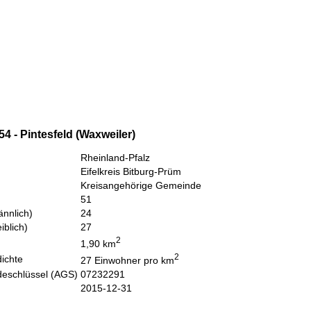
4 - Pintesfeld (Waxweiler)
Rheinland-Pfalz
Eifelkreis Bitburg-Prüm
Kreisangehörige Gemeinde
51
nnlich)
24
iblich)
27
2
1,90 km
2
ichte
27 Einwohner pro km
eschlüssel (AGS)
07232291
2015-12-31