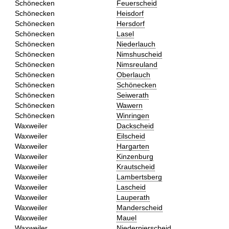
Schönecken
Feuerscheid
Schönecken
Heisdorf
Schönecken
Hersdorf
Schönecken
Lasel
Schönecken
Niederlauch
Schönecken
Nimshuscheid
Schönecken
Nimsreuland
Schönecken
Oberlauch
Schönecken
Schönecken
Schönecken
Seiwerath
Schönecken
Wawern
Schönecken
Winringen
Waxweiler
Dackscheid
Waxweiler
Eilscheid
Waxweiler
Hargarten
Waxweiler
Kinzenburg
Waxweiler
Krautscheid
Waxweiler
Lambertsberg
Waxweiler
Lascheid
Waxweiler
Lauperath
Waxweiler
Manderscheid
Waxweiler
Mauel
Waxweiler
Niederpierscheid