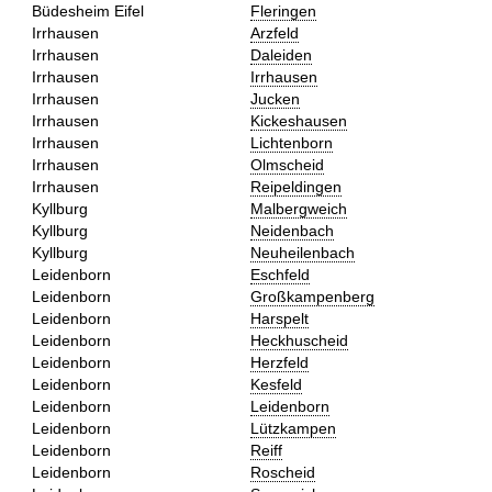
Büdesheim Eifel
Fleringen
Irrhausen
Arzfeld
Irrhausen
Daleiden
Irrhausen
Irrhausen
Irrhausen
Jucken
Irrhausen
Kickeshausen
Irrhausen
Lichtenborn
Irrhausen
Olmscheid
Irrhausen
Reipeldingen
Kyllburg
Malbergweich
Kyllburg
Neidenbach
Kyllburg
Neuheilenbach
Leidenborn
Eschfeld
Leidenborn
Großkampenberg
Leidenborn
Harspelt
Leidenborn
Heckhuscheid
Leidenborn
Herzfeld
Leidenborn
Kesfeld
Leidenborn
Leidenborn
Leidenborn
Lützkampen
Leidenborn
Reiff
Leidenborn
Roscheid