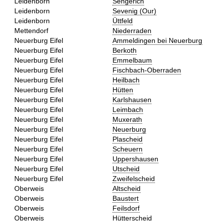
Leidenborn
Sengerich
Leidenborn
Sevenig (Our)
Leidenborn
Üttfeld
Mettendorf
Niederraden
Neuerburg Eifel
Ammeldingen bei Neuerburg
Neuerburg Eifel
Berkoth
Neuerburg Eifel
Emmelbaum
Neuerburg Eifel
Fischbach-Oberraden
Neuerburg Eifel
Heilbach
Neuerburg Eifel
Hütten
Neuerburg Eifel
Karlshausen
Neuerburg Eifel
Leimbach
Neuerburg Eifel
Muxerath
Neuerburg Eifel
Neuerburg
Neuerburg Eifel
Plascheid
Neuerburg Eifel
Scheuern
Neuerburg Eifel
Uppershausen
Neuerburg Eifel
Utscheid
Neuerburg Eifel
Zweifelscheid
Oberweis
Altscheid
Oberweis
Baustert
Oberweis
Feilsdorf
Oberweis
Hütterscheid