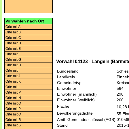
Vorwahlen nach Ort
Orte mit A
Orte mit B
Orte mit C
Orte mit D
Orte mit E
Orte mit F
Orte mit G
Vorwahl 04123 - Langeln (Barmst
Orte mit H
Orte mit I
Bundesland
Schles
Orte mit J
Landkreis
Pinne
Orte mit K
Gemeindetyp
Kreis
Orte mit L
Einwohner
564
Orte mit M
Einwohner (männlich)
298
Orte mit N
Einwohner (weiblich)
266
Orte mit O
Fläche
10,28
Orte mit P
Bevölkerungsdichte
55 Ein
Orte mit Q
Amtl. Gemeindeschlüssel (AGS)
01056
Orte mit R
Stand
2015-
Orte mit S