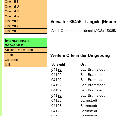
Orte mit T
Orte mit U
Orte mit V
Orte mit W
Orte mit X
Vorwahl 039458 - Langeln (Heude
Orte mit Y
Amtl. Gemeindeschlüssel (AGS)
15085
Orte mit Z
Internationale
Vorwahlen
Auslandsvorwahlen
Türkei
Weitere Orte in der Umgebung
Österreich
Vorwahl
Ort
Italien
04192
Bad Bramstedt
04192
Bad Bramstedt
04192
Bad Bramstedt
04192
Bad Bramstedt
04192
Bad Bramstedt
04192
Bad Bramstedt
04123
Barmstedt
04123
Barmstedt
04123
Barmstedt