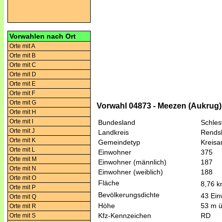
Vorwahlen nach Ort
Orte mit A
Orte mit B
Orte mit C
Orte mit D
Orte mit E
Orte mit F
Orte mit G
Vorwahl 04873 - Meezen (Aukrug)
Orte mit H
Orte mit I
Bundesland
Schles
Orte mit J
Landkreis
Rends
Orte mit K
Gemeindetyp
Kreis
Orte mit L
Einwohner
375
Orte mit M
Einwohner (männlich)
187
Orte mit N
Einwohner (weiblich)
188
Orte mit O
Fläche
8,76 
Orte mit P
Bevölkerungsdichte
43 Ein
Orte mit Q
Höhe
53 m 
Orte mit R
Kfz-Kennzeichen
RD
Orte mit S