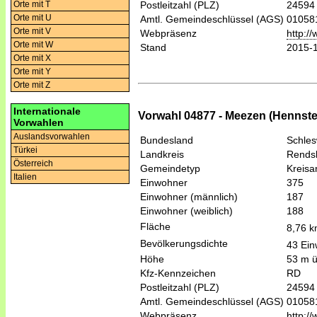
Orte mit T
Postleitzahl (PLZ)
24594
Orte mit U
Amtl. Gemeindeschlüssel (AGS)
01058
Orte mit V
Webpräsenz
http:/
Orte mit W
Stand
2015-
Orte mit X
Orte mit Y
Orte mit Z
Internationale
Vorwahl 04877 - Meezen (Hennsted
Vorwahlen
Auslandsvorwahlen
Bundesland
Schles
Türkei
Landkreis
Rends
Österreich
Gemeindetyp
Kreis
Italien
Einwohner
375
Einwohner (männlich)
187
Einwohner (weiblich)
188
Fläche
8,76 
Bevölkerungsdichte
43 Ein
Höhe
53 m 
Kfz-Kennzeichen
RD
Postleitzahl (PLZ)
24594
Amtl. Gemeindeschlüssel (AGS)
01058
Webpräsenz
http:/