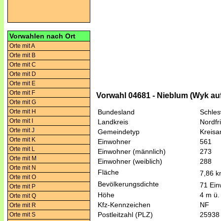
Vorwahlen nach Ort
Orte mit A
Orte mit B
Orte mit C
Orte mit D
Orte mit E
Orte mit F
Vorwahl 04681 - Nieblum (Wyk au
Orte mit G
Orte mit H
Bundesland
Schles
Orte mit I
Landkreis
Nordfr
Orte mit J
Gemeindetyp
Kreis
Orte mit K
Einwohner
561
Orte mit L
Einwohner (männlich)
273
Orte mit M
Einwohner (weiblich)
288
Orte mit N
Fläche
7,86 
Orte mit O
Bevölkerungsdichte
71 Ein
Orte mit P
Höhe
4 m ü.
Orte mit Q
Kfz-Kennzeichen
NF
Orte mit R
Postleitzahl (PLZ)
25938
Orte mit S