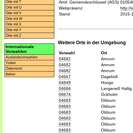
Orte mit T
Amtl. Gemeindeschlüssel (AGS)
01054
Orte mit U
Webpräsenz
http:/
Orte mit V
Stand
2015-
Orte mit W
Orte mit X
Orte mit Y
Orte mit Z
Weitere Orte in der Umgebung
Internationale
Vorwahlen
Vorwahl
Ort
Auslandsvorwahlen
04682
Amrum
Türkei
04682
Amrum
Österreich
04682
Amrum
Italien
04667
Dagebüll
04849
Hooge
04684
Langeneß Hallig
04674
Ockholm
04683
Oldsum
04683
Oldsum
04683
Oldsum
04683
Oldsum
04683
Oldsum
04683
Oldsum