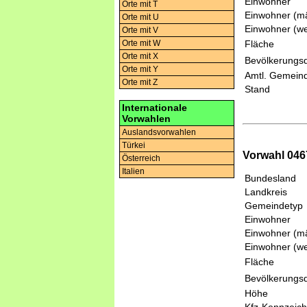
Einwohner
Orte mit T
Einwohner (mä
Orte mit U
Einwohner (we
Orte mit V
Fläche
Orte mit W
Orte mit X
Bevölkerungsd
Orte mit Y
Amtl. Gemeind
Orte mit Z
Stand
Internationale
Vorwahlen
Auslandsvorwahlen
Türkei
Vorwahl 046
Österreich
Italien
Bundesland
Landkreis
Gemeindetyp
Einwohner
Einwohner (mä
Einwohner (we
Fläche
Bevölkerungsd
Höhe