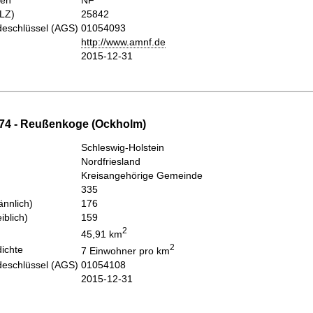
hen
NF
PLZ)
25842
eschlüssel (AGS)
01054093
http://www.amnf.de
2015-12-31
74 - Reußenkoge (Ockholm)
Schleswig-Holstein
Nordfriesland
Kreisangehörige Gemeinde
335
nnlich)
176
iblich)
159
2
45,91 km
2
ichte
7 Einwohner pro km
eschlüssel (AGS)
01054108
2015-12-31