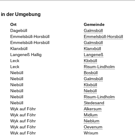
e in der Umgebung
Ort
Gemeinde
Dagebüll
Galmsbüll
Emmelsbüll-Horsbüll
Emmelsbüll-Horsbüll
Emmelsbüll-Horsbüll
Galmsbüll
Klanxbüll
Klanxbüll
Langeneß Hallig
Langeneß
Leck
Klixbüll
Leck
Risum-Lindholm
Niebüll
Bosbüll
Niebüll
Galmsbüll
Niebüll
Klixbüll
Niebüll
Niebüll
Niebüll
Risum-Lindholm
Niebüll
Stedesand
Wyk auf Föhr
Alkersum
Wyk auf Föhr
Midlum
Wyk auf Föhr
Nieblum
Wyk auf Föhr
Oevenum
Wyk auf Föhr
Wrixum