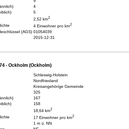
9
nnlich)
4
iblich)
5
2
2,52 km
2
ichte
4 Einwohner pro km
eschlüssel (AGS)
01054039
2015-12-31
74 - Ockholm (Ockholm)
Schleswig-Holstein
Nordfriesland
Kreisangehörige Gemeinde
325
nnlich)
167
iblich)
158
2
18,64 km
2
ichte
17 Einwohner pro km
1 m ü. NN