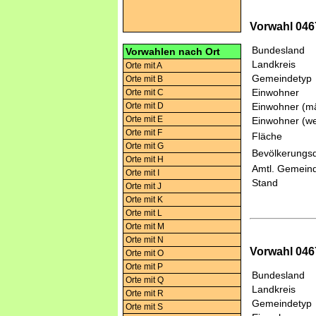
Vorwahl 046
Bundesland
Vorwahlen nach Ort
Landkreis
Orte mit A
Gemeindetyp
Orte mit B
Einwohner
Orte mit C
Orte mit D
Einwohner (mä
Orte mit E
Einwohner (we
Orte mit F
Fläche
Orte mit G
Bevölkerungsd
Orte mit H
Amtl. Gemeind
Orte mit I
Stand
Orte mit J
Orte mit K
Orte mit L
Orte mit M
Orte mit N
Vorwahl 046
Orte mit O
Orte mit P
Bundesland
Orte mit Q
Landkreis
Orte mit R
Gemeindetyp
Orte mit S