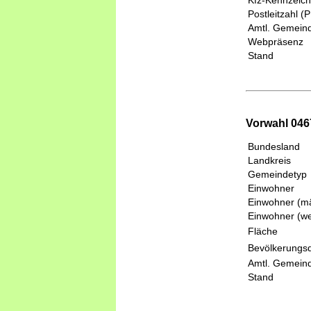
Kfz-Kennzeic
Postleitzahl (
Amtl. Gemeind
Webpräsenz
Stand
Vorwahl 046
Bundesland
Landkreis
Gemeindetyp
Einwohner
Einwohner (mä
Einwohner (we
Fläche
Bevölkerungsd
Amtl. Gemeind
Stand