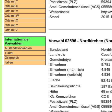
Orte mit T
Postleitzahl (PLZ)
59394
Orte mit U
Amtl. Gemeindeschlüssel (AGS)
05558
Orte mit V
Webpräsenz
http:/
Orte mit W
Stand
2015-
Orte mit X
Orte mit Y
Orte mit Z
Internationale
Vorwahl 02596 - Nordkirchen (No
Vorwahlen
Auslandsvorwahlen
Bundesland
Nordrh
Türkei
Landkreis
Coesfe
Österreich
Gemeindetyp
Kreis
Italien
Einwohner
9.781
Einwohner (männlich)
4.845
Einwohner (weiblich)
4.936
Fläche
52,41
Bevölkerungsdichte
187 Ei
Höhe
65 m 
Kfz-Kennzeichen
COE
Postleitzahl (PLZ)
59394
Amtl. Gemeindeschlüssel (AGS)
05558
Webpräsenz
http:/