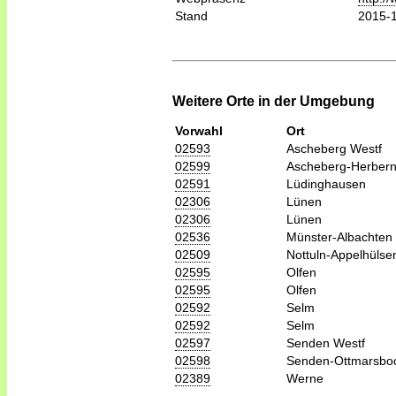
Stand
2015-
Weitere Orte in der Umgebung
Vorwahl
Ort
02593
Ascheberg Westf
02599
Ascheberg-Herber
02591
Lüdinghausen
02306
Lünen
02306
Lünen
02536
Münster-Albachten
02509
Nottuln-Appelhülse
02595
Olfen
02595
Olfen
02592
Selm
02592
Selm
02597
Senden Westf
02598
Senden-Ottmarsboc
02389
Werne