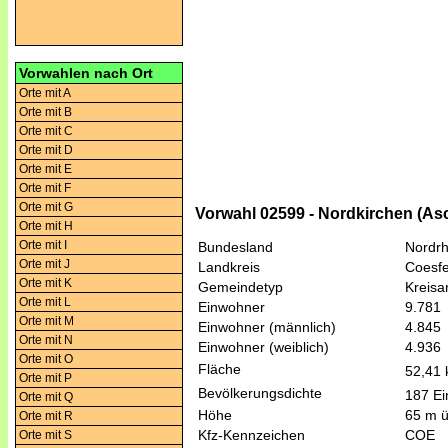
Vorwahlen nach Ort
Orte mit A
Orte mit B
Orte mit C
Orte mit D
Orte mit E
Orte mit F
Orte mit G
Vorwahl 02599 - Nordkirchen (As
Orte mit H
Orte mit I
Bundesland
Nordrh
Orte mit J
Landkreis
Coesfe
Orte mit K
Gemeindetyp
Kreis
Orte mit L
Einwohner
9.781
Orte mit M
Einwohner (männlich)
4.845
Orte mit N
Einwohner (weiblich)
4.936
Orte mit O
Fläche
52,41
Orte mit P
Bevölkerungsdichte
187 Ei
Orte mit Q
Höhe
65 m 
Orte mit R
Kfz-Kennzeichen
COE
Orte mit S