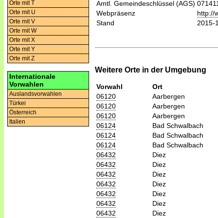
Orte mit T
Amtl. Gemeindeschlüssel (AGS)
07141
Orte mit U
Webpräsenz
http:/
Orte mit V
Stand
2015-
Orte mit W
Orte mit X
Orte mit Y
Orte mit Z
Weitere Orte in der Umgebung
Internationale
Vorwahlen
Vorwahl
Ort
Auslandsvorwahlen
06120
Aarbergen
Türkei
06120
Aarbergen
Österreich
06120
Aarbergen
Italien
06124
Bad Schwalbach
06124
Bad Schwalbach
06124
Bad Schwalbach
06432
Diez
06432
Diez
06432
Diez
06432
Diez
06432
Diez
06432
Diez
06432
Diez