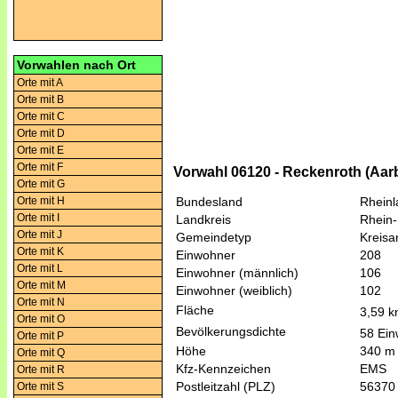
Vorwahlen nach Ort
Orte mit A
Orte mit B
Orte mit C
Orte mit D
Orte mit E
Orte mit F
Vorwahl 06120 - Reckenroth (Aar
Orte mit G
Orte mit H
Bundesland
Rheinl
Orte mit I
Landkreis
Rhein-
Orte mit J
Gemeindetyp
Kreis
Orte mit K
Einwohner
208
Orte mit L
Einwohner (männlich)
106
Orte mit M
Einwohner (weiblich)
102
Orte mit N
Fläche
3,59 
Orte mit O
Bevölkerungsdichte
58 Ein
Orte mit P
Höhe
340 m
Orte mit Q
Kfz-Kennzeichen
EMS
Orte mit R
Postleitzahl (PLZ)
56370
Orte mit S