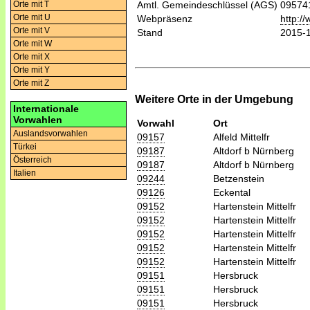
Orte mit T
Amtl. Gemeindeschlüssel (AGS)
09574
Orte mit U
Webpräsenz
http:/
Orte mit V
Stand
2015-
Orte mit W
Orte mit X
Orte mit Y
Orte mit Z
Weitere Orte in der Umgebung
Internationale
Vorwahlen
Vorwahl
Ort
Auslandsvorwahlen
09157
Alfeld Mittelfr
Türkei
09187
Altdorf b Nürnberg
Österreich
09187
Altdorf b Nürnberg
Italien
09244
Betzenstein
09126
Eckental
09152
Hartenstein Mittelfr
09152
Hartenstein Mittelfr
09152
Hartenstein Mittelfr
09152
Hartenstein Mittelfr
09152
Hartenstein Mittelfr
09151
Hersbruck
09151
Hersbruck
09151
Hersbruck