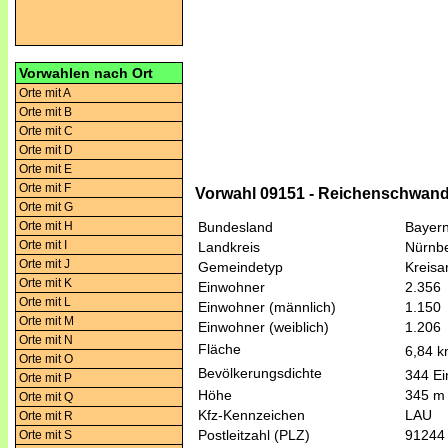
Vorwahlen nach Ort
Orte mit A
Orte mit B
Orte mit C
Orte mit D
Orte mit E
Orte mit F
Vorwahl 09151 - Reichenschwand
Orte mit G
Orte mit H
Bundesland
Bayer
Orte mit I
Landkreis
Nürnb
Orte mit J
Gemeindetyp
Kreis
Orte mit K
Einwohner
2.356
Orte mit L
Einwohner (männlich)
1.150
Orte mit M
Einwohner (weiblich)
1.206
Orte mit N
Fläche
6,84 
Orte mit O
Bevölkerungsdichte
344 Ei
Orte mit P
Höhe
345 m
Orte mit Q
Kfz-Kennzeichen
LAU
Orte mit R
Postleitzahl (PLZ)
91244
Orte mit S