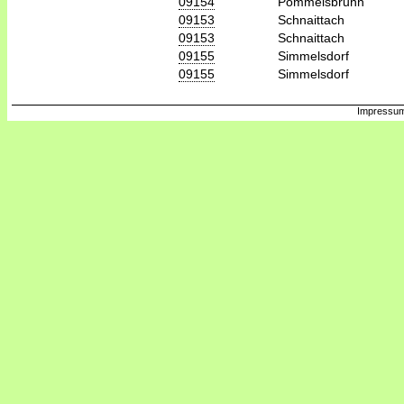
09154
Pommelsbrunn
09153
Schnaittach
09153
Schnaittach
09155
Simmelsdorf
09155
Simmelsdorf
Impressum