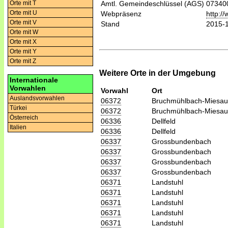
Orte mit T
Amtl. Gemeindeschlüssel (AGS)
07340
Orte mit U
Webpräsenz
http:/
Orte mit V
Stand
2015-
Orte mit W
Orte mit X
Orte mit Y
Orte mit Z
Weitere Orte in der Umgebung
Internationale
Vorwahlen
Vorwahl
Ort
Auslandsvorwahlen
06372
Bruchmühlbach-Miesau
Türkei
06372
Bruchmühlbach-Miesau
Österreich
06336
Dellfeld
Italien
06336
Dellfeld
06337
Grossbundenbach
06337
Grossbundenbach
06337
Grossbundenbach
06337
Grossbundenbach
06371
Landstuhl
06371
Landstuhl
06371
Landstuhl
06371
Landstuhl
06371
Landstuhl