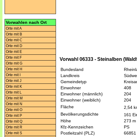
Vorwahlen nach Ort
Orte mit A
Orte mit B
Orte mit C
Orte mit D
Orte mit E
Orte mit F
Vorwahl 06333 - Steinalben (Wal
Orte mit G
Orte mit H
Bundesland
Rheinl
Orte mit I
Landkreis
Südwes
Orte mit J
Gemeindetyp
Kreis
Orte mit K
Einwohner
408
Orte mit L
Einwohner (männlich)
204
Orte mit M
Einwohner (weiblich)
204
Orte mit N
Fläche
2,54 
Orte mit O
Bevölkerungsdichte
161 Ei
Orte mit P
Höhe
273 m
Orte mit Q
Kfz-Kennzeichen
PS
Orte mit R
Postleitzahl (PLZ)
66851
Orte mit S