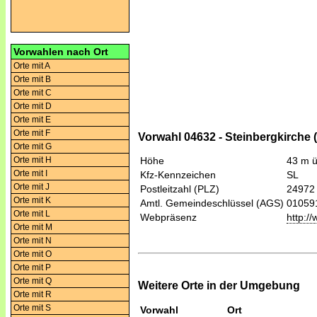
Vorwahlen nach Ort
Orte mit A
Orte mit B
Orte mit C
Orte mit D
Orte mit E
Orte mit F
Vorwahl 04632 - Steinbergkirche 
Orte mit G
Orte mit H
Höhe
43 m 
Orte mit I
Kfz-Kennzeichen
SL
Orte mit J
Postleitzahl (PLZ)
24972
Orte mit K
Amtl. Gemeindeschlüssel (AGS)
01059
Orte mit L
Webpräsenz
http:/
Orte mit M
Orte mit N
Orte mit O
Orte mit P
Orte mit Q
Weitere Orte in der Umgebung
Orte mit R
Orte mit S
Vorwahl
Ort