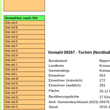
Vorwahlen nach Ort
Orte mit A
Orte mit B
Orte mit C
Orte mit D
Orte mit E
Orte mit F
Orte mit G
Vorwahl 09267 - Tschirn (Nordhal
Orte mit H
Orte mit I
Bundesland
Bayer
Orte mit J
Landkreis
Krona
Orte mit K
Gemeindetyp
Kreis
Orte mit L
Einwohner
553
Orte mit M
Einwohner (männlich)
272
Orte mit N
Einwohner (weiblich)
281
Orte mit O
Fläche
20,12
Orte mit P
Bevölkerungsdichte
27 Ein
Orte mit Q
Amtl. Gemeindeschlüssel (AGS)
09476
Orte mit R
Stand
2015-
Orte mit S