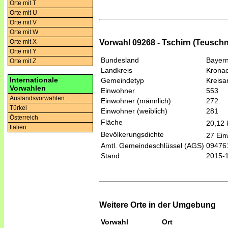
Orte mit T
Orte mit U
Orte mit V
Orte mit W
Orte mit X
Vorwahl 09268 - Tschirn (Teuschn
Orte mit Y
Bundesland
Bayer
Orte mit Z
Landkreis
Krona
Internationale
Gemeindetyp
Kreis
Vorwahlen
Einwohner
553
Auslandsvorwahlen
Einwohner (männlich)
272
Türkei
Einwohner (weiblich)
281
Österreich
Fläche
20,12
Italien
Bevölkerungsdichte
27 Ein
Amtl. Gemeindeschlüssel (AGS)
09476
Stand
2015-
Weitere Orte in der Umgebung
Vorwahl
Ort