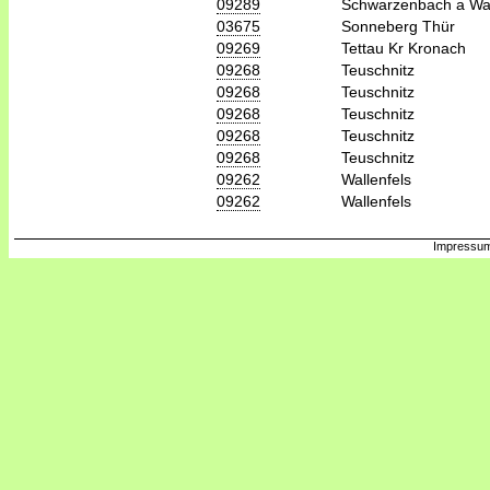
09289
Schwarzenbach a Wa
03675
Sonneberg Thür
09269
Tettau Kr Kronach
09268
Teuschnitz
09268
Teuschnitz
09268
Teuschnitz
09268
Teuschnitz
09268
Teuschnitz
09262
Wallenfels
09262
Wallenfels
Impressum