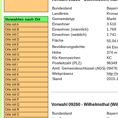
Bundesland
Bayer
Landkreis
Krona
Gemeindetyp
Markt
Vorwahlen nach Ort
Einwohner
3.510
Orte mit A
Einwohner (männlich)
1.769
Orte mit B
Einwohner (weiblich)
1.741
Orte mit C
Orte mit D
Fläche
55,04
Orte mit E
Bevölkerungsdichte
64 Ein
Orte mit F
Höhe
374 m
Orte mit G
Kfz-Kennzeichen
KC
Orte mit H
Postleitzahl (PLZ)
96349
Orte mit I
Amtl. Gemeindeschlüssel (AGS)
09476
Orte mit J
Webpräsenz
http:/
Orte mit K
Stand
2015-
Orte mit L
Orte mit M
Orte mit N
Orte mit O
Orte mit P
Vorwahl 09260 - Wilhelmsthal (Wil
Orte mit Q
Orte mit R
Bundesland
Bayer
Orte mit S