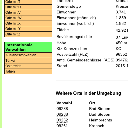
Landkreis
Krona
Orte mit T
Gemeindetyp
Kreis
Orte mit U
Einwohner
3.741
Orte mit V
Einwohner (männlich)
1.859
Orte mit W
Einwohner (weiblich)
1.882
Orte mit X
Orte mit Y
Fläche
42,92
Orte mit Z
Bevölkerungsdichte
87 Ein
Höhe
450 m
Internationale
Kfz-Kennzeichen
KC
Vorwahlen
Postleitzahl (PLZ)
96352
Auslandsvorwahlen
Amtl. Gemeindeschlüssel (AGS)
09476
Türkei
Stand
2015-
Österreich
Italien
Weitere Orte in der Umgebung
Vorwahl
Ort
09288
Bad Steben
09288
Bad Steben
09252
Helmbrechts
09261
Kronach